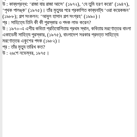
উ : কাব্যগ্রন্থ: ‘রাজা যায় রাজা আসে’ (১৯৭২), ‘যে তুমি হরণ করো’ (১৯৪৭),
‘পৃথক পালঙ্ক’ (১৯৭৫)। তাঁর মৃত্যুর পরে প্রকাশিত কাব্যনাট্য ‘ওরা কয়েকজন’
(১৯৮৮); গল্প সংকলন: ‘আবুল হাসান গল্প সংগ্রহ’ (১৯৯০)।
প্র : সাহিত্যে তিনি কী কী পুরস্কার ও পদক লাভ করেন?
উ : ১৯৭০-এ এশীয় কবিতা প্রতিযোগিতায় প্রথম স্থান, কবিতায় মরণোত্তর বাংলা
একাডেমী সাহিত্য পুরস্কার, (১৯৭৫), বাংলাদেশ সরকার প্রদত্ত সাহিত্যে
মরণোত্তর একুশের পদক (১৯৮২)।
প্র : তাঁর মৃত্যু তারিখ কত?
উ : ২৬শে নভেম্বর, ১৯৭৫।