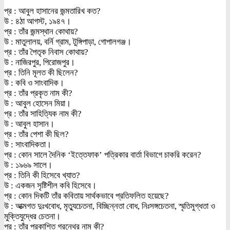
প্র : আবুল হাসানের জন্মতারিখ কত?
উ : ৪ঠা আগস্ট, ১৯৪৭।
প্র : তাঁর জন্মস্থান কোথায়?
উ : মাতুলালয়, বর্নি গ্রাম, টুঙ্গিপাড়া, গোপালগঞ্জ।
প্র : তাঁর পৈতৃক নিবাস কোথায়?
উ : নাজিরপুর, পিরোজপুর।
প্র : তিনি মূলত কী ছিলেন?
উ : কবি ও সাংবাদিক।
প্র : তাঁর প্রকৃত নাম কী?
উ : আবুল হোসেন মিয়া।
প্র : তাঁর সাহিত্যিক নাম কী?
উ : আবুল হাসান।
প্র : তাঁর পেশা কী ছিল?
উ : সাংবাদিকতা।
প্র : কোন সালে দৈনিক ‘ইত্তেফাক’ পত্রিকার বার্তা বিভাগে চাকরি করেন?
উ : ১৯৬৯ সালে।
প্র : তিনি কী হিসেবে খ্যাত?
উ : একজন সৃষ্টিশীল কবি হিসেবে।
প্র : কোন দিকটি তাঁর কবিতায় সার্থকভাবে প্রতিফলিত হয়েছে?
উ : আত্মগত দুঃখবোধ, মৃত্যুচেতনা, বিচ্ছিন্নতা বোধ, নিঃসঙ্গচেতনা, স্মৃতিমুগ্ধতা ও
মুক্তিযুদ্ধের চেতনা।
প্র : তাঁর প্রকাশিত গ্রন্থের নাম কী?