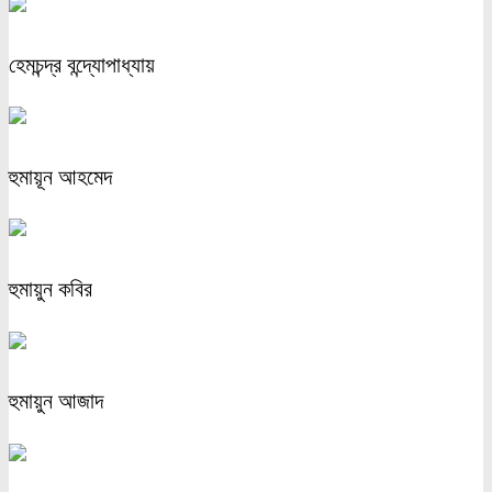
হেমচন্দ্র বন্দ্যোপাধ্যায়
হুমায়ূন আহমেদ
হুমায়ুন কবির
হুমায়ুন আজাদ