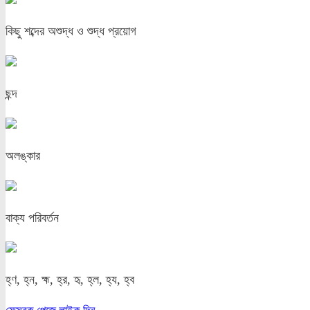
কিছু শব্দের অশুদ্ধ ও শুদ্ধ প্রয়োগ
ছন্দ
অলঙ্কার
বাক্য পরিবর্তন
হ্ণ, হ্ন, হ্ম, হ্র, হৃ, হ্ল, হ্য, হ্ব