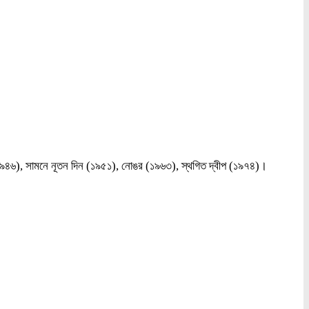
লো (১৯৪৬), সামনে নূতন দিন (১৯৫১), নোঙর (১৯৬৩), স্থগিত দ্বীপ (১৯৭৪)।