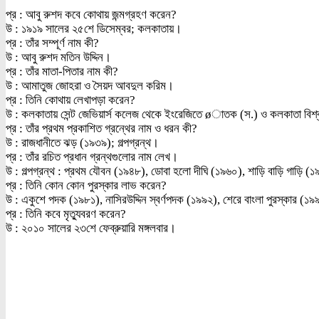
প্র : আবু রুশদ কবে কোথায় জন্মগ্রহণ করেন?
উ : ১৯১৯ সালের ২৫শে ডিসেম্বর; কলকাতায়।
প্র : তাঁর সম্পূর্ণ নাম কী?
উ : আবু রুশদ মতিন উদ্দিন।
প্র : তাঁর মাতা-পিতার নাম কী?
উ : আমাতুজ জোহরা ও সৈয়দ আবদুল করিম।
প্র : তিনি কোথায় লেখাপড়া করেন?
উ : কলকাতায় সেন্ট জেভিয়ার্স কলেজ থেকে ইংরেজিতে øাতক (স.) ও কলকাতা বিশ
প্র : তাঁর প্রথম প্রকাশিত গ্রন্থের নাম ও ধরন কী?
উ : রাজধানীতে ঝড় (১৯৩৯); গল্পগ্রন্থ।
প্র : তাঁর রচিত প্রধান গ্রন্থগুলোর নাম লেখ।
উ : গল্পগ্রন্থ : প্রথম যৌবন (১৯৪৮), ডোবা হলো দীঘি (১৯৬০), শাড়ি বাড়ি গাড়ি (১
প্র : তিনি কোন কোন পুরস্কার লাভ করেন?
উ : একুশে পদক (১৯৮১), নাসিরউদ্দিন স্বর্ণপদক (১৯৯২), শেরে বাংলা পুরস্কার (১৯
প্র : তিনি কবে মৃত্যুবরণ করেন?
উ : ২০১০ সালের ২৩শে ফেব্রুয়ারি মঙ্গলবার।