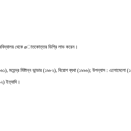
্ববিদ্যালয় থেকে øাতকোত্তর ডিগ্রি লাভ করেন।
৯৬১), মহেন্দ্র মিষ্টান্ন ভান্ডার (১৯৮২), বিয়োগ ব্যথা (১৯৯৬); উপন্যাস : এলোমে
৯২) ইত্যাদি।