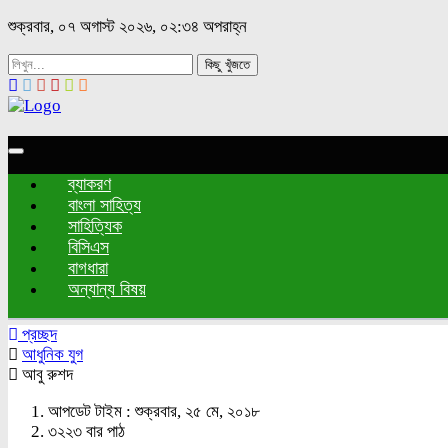
শুক্রবার, ০৭ অগাস্ট ২০২৬, ০২:৩৪ অপরাহ্ন
কিছু খুঁজতে
Toggle
navigation
ব্যাকরণ
বাংলা সাহিত্য
সাহিত্যিক
বিসিএস
বাগধারা
অন্যান্য বিষয়
প্রচ্ছদ
আধুনিক যুগ
আবু রুশদ
আপডেট টাইম : শুক্রবার, ২৫ মে, ২০১৮
৩২২৩ বার পাঠ