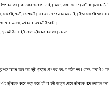
শব্দে পরিণত করা হয়। যার কোন প্রয়োজন নেই। কারণ, এসব সব সময় নারী বা পুরুষকে নির্
খী, ভয়ংকরী, ম-লী, সংশোধনী। এর আসলে কোন দরকার নেই। ইভা ভয়ংকরী মেয়ে না 
, অনাথ > অনাথা, অর্থকর > অর্থকরী ইত্যাদি।
 শব্দকেই ইন + ইনী যোগে স্ত্রীবাচক করা হয়। যেমন:
মস্ত শব্দে আবার নতুন করে স্ত্রী প্রত্যয় যোগ করা হয়, যা সঠিক নয়। যেমন: অভাগী > 
য় এই স্ত্রীবাচক শব্দকে নতুন করে ইনি বা ইনী প্রত্যয় যোগে স্ত্রীবাচক শব্দে রূপান্ত