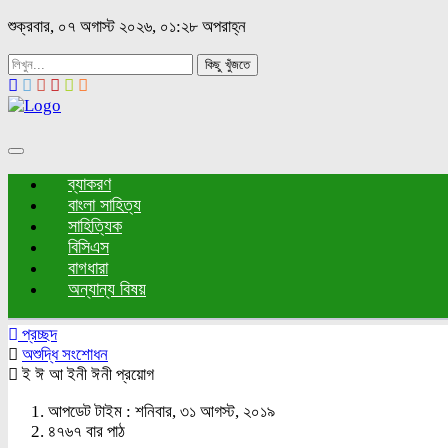
শুক্রবার, ০৭ অগাস্ট ২০২৬, ০১:২৮ অপরাহ্ন
কিছু খুঁজতে
Toggle
navigation
ব্যাকরণ
বাংলা সাহিত্য
সাহিত্যিক
বিসিএস
বাগধারা
অন্যান্য বিষয়
প্রচ্ছদ
অশুদ্ধি সংশোধন
ই ঈ আ ইনী ঈনী প্রয়োগ
আপডেট টাইম : শনিবার, ৩১ আগস্ট, ২০১৯
৪৭৬৭ বার পাঠ