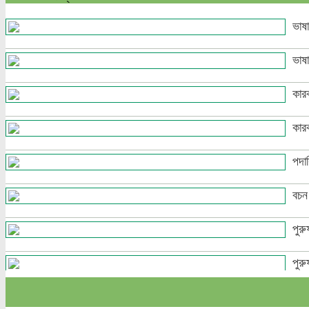
ভাষা
ভাষ
কার
কার
পদাশ
বচন
পুরু
পুরু
পৃথক