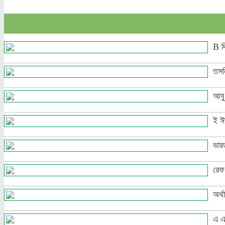
বিভি
কিছু
B দি
ছন্দ
তসল
অলঙ
আবু
বাক্
ই ঈ
হ্ণ,
ভারত
রেফ 
অর্থ
এ এ