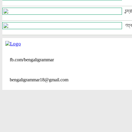
চন্দ্
ণত্ব
fb.com/bengaligrammar
bengaligrammar18@gmail.com