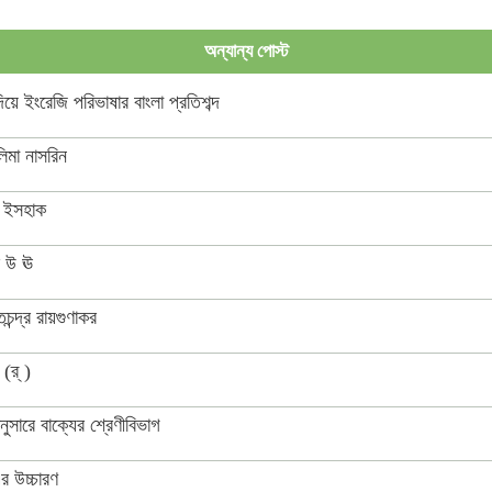
ন্ন ভাষায় লিঙ্গের উদাহরণ দাও
অন্যান্য পোস্ট
 শব্দের অশুদ্ধ ও শুদ্ধ প্রয়োগ
য়ে ইংরেজি পরিভাষার বাংলা প্রতিশব্দ
িমা নাসরিন
্কার
 ইসহাক
য পরিবর্তন
 উ ঊ
 হ্ন, হ্ম, হ্র, হৃ, হ্ল, হ্য, হ্ব
চন্দ্র রায়গুণাকর
(র্ )
ানুসারে বাক্যের শ্রেণীবিভাগ
র উচ্চারণ