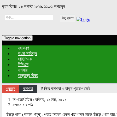
বৃহস্পতিবার, ০৬ অগাস্ট ২০২৬, ১১:৫১ অপরাহ্ন
কিছু খুঁজতে
Toggle navigation
ব্যাকরণ
বাংলা সাহিত্য
সাহিত্যিক
বিসিএস
বাগধারা
অন্যান্য বিষয়
প্রচ্ছদ
বাগধারা
ই দিয়ে বাগধারা ও বাক্য প্রয়োগ তৈরি
আপডেট টাইম : রবিবার, ২১ মার্চ, ২০২১
৫৭৪০ বার পাঠ
ইঁচড়ে পাকা (অকাল পক্ব): শহরে অনেক ছেলে খারাপ সঙ্গ লাভে ইঁচড়ে পেকে যায়,