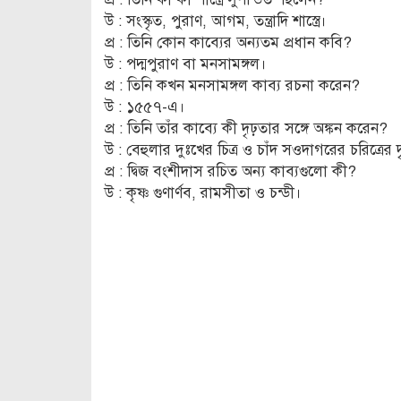
উ : সংস্কৃত, পুরাণ, আগম, তন্ত্রাদি শাস্ত্রে।
প্র : তিনি কোন কাব্যের অন্যতম প্রধান কবি?
উ : পদ্মপুরাণ বা মনসামঙ্গল।
প্র : তিনি কখন মনসামঙ্গল কাব্য রচনা করেন?
উ : ১৫৫৭-এ।
প্র : তিনি তাঁর কাব্যে কী দৃঢ়তার সঙ্গে অঙ্কন করেন?
উ : বেহুলার দুঃখের চিত্র ও চাঁদ সওদাগরের চরিত্রের 
প্র : দ্বিজ বংশীদাস রচিত অন্য কাব্যগুলো কী?
উ : কৃষ্ণ গুণার্ণব, রামসীতা ও চন্ডী।