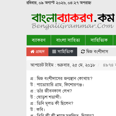
রবিবার, ০৯ অগাস্ট ২০২৬, ০৪:২৭ অপরাহ্ন
ব্যাকরণ
বাংলা সাহিত্য
সাহিত্যিক
প্রচ্ছদ
সাহিত্যিক
দ্বিজ বংশীদাস
আপডেট টাইম : শুক্রবার, ২৫ মে, ২০১৮
৪৯৭৪ ব
প্র : দ্বিজ বংশীদাসের জন্মস্থান কোথায়?
উ : পাতোয়ারি গ্রাম, কিশোরগঞ্জ।
প্র : তাঁর জীবনকাল লেখ?
উ : ষোড়শ শতাব্দী।
প্র : তিনি মূলত কী ছিলেন?
উ : কবি।
প্র : তিনি কী কী শাস্ত্রে সুপন্ডিত ছিলেন?