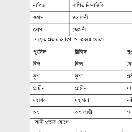
নাপিত
নাপিতানি/নাপ্তিনি
ওস্তাদ
ওস্তাদানী
ডোম
ডেমেনী
সংস্কৃত প্রত্যয় যোগে: আ প্রত্যয় যোগে
পুংলিঙ্গ
স্ত্রীলিঙ্গ
পুং
দ্বিজ
দ্বিজা
বৈ
কৃশ
কৃশা
প্র
প্রাচীন
প্রাচীনা
মা
মহাশয়
মহাশয়া
নব
অশ্ব
অশ্বা/অশ্বী
স
আনী প্রত্যয় যোগে