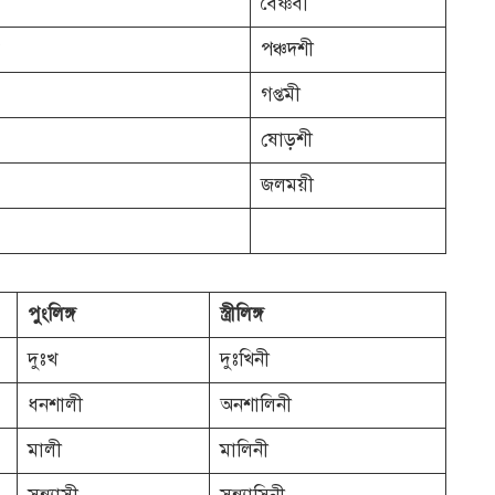
বৈষ্ণবী
পঞ্চদশী
গপ্তমী
ষোড়শী
জলময়ী
পুংলিঙ্গ
স্ত্রীলিঙ্গ
দুঃখ
দুঃখিনী
ধনশালী
অনশালিনী
মালী
মালিনী