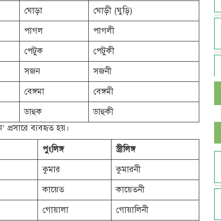
ঘোড়া
ঘোড়ী (ঘুড়ি)
পাগল
পাগলী
পেটুক
পেটুকী
সজন
সজনী
বেঙ্গমা
বেঙ্গমী
ডাহুক
ডাহুকী
‘ন’ প্রসারে ব্যবহৃত হয়।
পুংলিঙ্গ
স্ত্রীলিঙ্গ
কুমার
কুমারনী
কায়েত
কায়েতনী
গোয়ালা
গোয়ালিনী