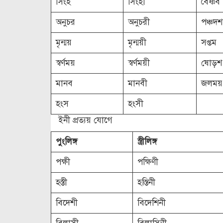
সিংহ
সিংহী
বৈষ্ণব
অনুচর
অনুচরী
পঞ্চদশ
মৃন্ময়
মৃন্ময়ী
সপ্তম
স্বর্ণময়
স্বর্ণময়ী
ষোড়শ
মানব
মানবী
জলময়
হংস
হংসী
ইনী প্রত্যয় যোগে
পুংলিঙ্গ
স্ত্রীলিঙ্গ
পক্ষী
পক্ষিণী
হস্তী
হস্তিনী
বিদেশী
বিদেশিনী