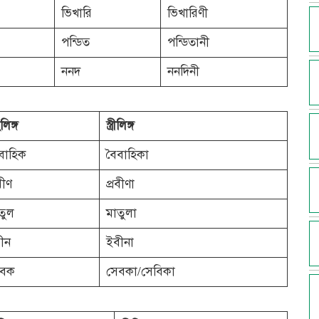
ভিখারি
ভিখারিণী
পন্ডিত
পন্ডিতানী
ননদ
ননদিনী
লিঙ্গ
স্ত্রীলিঙ্গ
বাহিক
বৈবাহিকা
বীণ
প্রবীণা
তুল
মাতুলা
ীন
ইবীনা
েবক
সেবকা/সেবিকা