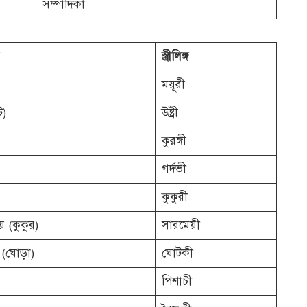
সম্পাদিকা
স্ত্রীলিঙ্গ
ময়ূরী
ট)
উষ্ট্রী
কুরঙ্গী
গর্দভী
কুকুরী
 (কুকুর)
সারমেয়ী
(ঘোড়া)
ঘোটকী
পিশাচী