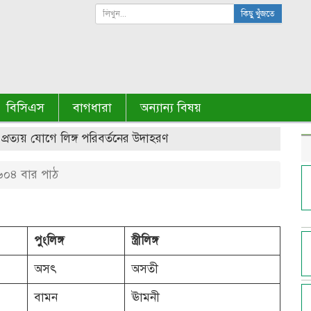
কিছু খুঁজতে
বিসিএস
বাগধারা
অন্যান্য বিষয়
প্রত্যয় যোগে লিঙ্গ পরিবর্তনের উদাহরণ
০৪ বার পাঠ
পুংলিঙ্গ
স্ত্রীলিঙ্গ
অসৎ
অসতী
বামন
ঊামনী