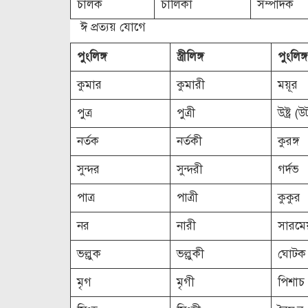
চালক
চালিকা
সম্পাদক
ঈ প্রত্যয় যোগে
পুংলিঙ্গ
স্ত্রীলিঙ্গ
পুংলিঙ্গ
কুমার
কুমারী
ময়ূর
পুত্র
পুত্রী
উষ্ট্র (উ
নর্তক
নর্তকী
কুরঙ্গ
সুন্দর
সুন্দরী
গর্দভ
পাত্র
পাত্রী
কুকুর
নর
নারী
সারমেয়
ভল্লুক
ভল্লুকী
ঘোটক 
মৃগ
মৃগী
পিশাচ