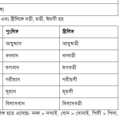
্গ)
 এবং স্ত্রীলিঙ্গে বতী, মতী, ঈয়সী হয়
পুংলিঙ্গ
স্ত্রীলিঙ্গ
আয়ুষ্মান
আয়ুষ্মতী
ধনবান
ধনবতী
ভগবান
ভগবতী
গরীয়ান
গরীয়সী
ভূয়ান
ভূয়সী
বিলাসবান
বিলাসবতী
্রীলিঙ্গ হতে এসেছে- ননদ > নন্দাই, বোন > বোনাই, পিসী > পিসা,