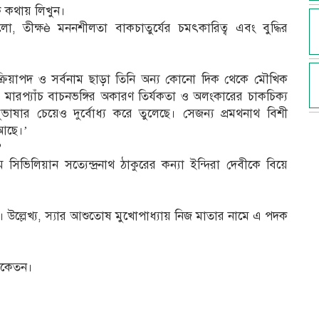
এক কথায় লিখুন।
, তীক্ষè মননশীলতা বাকচাতুর্যের চমৎকারিত্ব এবং বুদ্ধির
াত্র ক্রিয়াপদ ও সর্বনাম ছাড়া তিনি অন্য কোনো দিক থেকে মৌখিক
ারপ্যাঁচ বাচনভঙ্গির অকারণ তির্যকতা ও অলংকারের চাকচিক্য
ার চেয়েও দুর্বোধ্য করে তুলেছে। সেজন্য প্রমথনাথ বিশী
 আছে।’
?
ম সিভিলিয়ান সত্যেন্দ্রনাথ ঠাকুরের কন্যা ইন্দিরা দেবীকে বিয়ে
দক। উল্লেখ্য, স্যার আশুতোষ মুখোপাধ্যায় নিজ মাতার নামে এ পদক
নিকেতন।