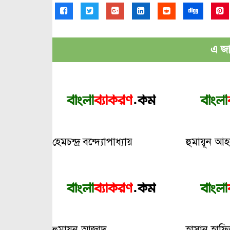
এ জাত
হেমচন্দ্র বন্দ্যোপাধ্যায়
হুমায়ূন আ
হুমায়ুন আজাদ
হাসান হাফি