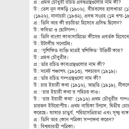
প্র : প্রমথ চৌধুরী রচিত প্রবন্ধগ্রন্থগুলোর নাম কী?
উ : তেল নুন লকড়ি (১৯০৬), বীরবলের হালখাতা (১
(১৯২৬), নানাচর্চা (১৯৩২), প্রবন্ধ সংগ্রহ (১ম খন্
প্র : তিনি আর কী রচয়িতা হিসেবে প্রসিদ্ধ ছিলেন?
উ : কবিতা ও ছোটগল্প।
প্র : তিনি বাংলা কাব্যসাহিত্যে কীসের প্রবর্তক হিসে
উ : ইটালীয় সনেটের।
প্র : ‘সুশিক্ষিত ব্যক্তি মাত্রই স্বশিক্ষিত’ উক্তিটি কার?
উ : প্রমথ চৌধুরীর।
প্র : তাঁর রচিত কাব্যগ্রন্থগুলোর নাম কী?
উ : সনেট পঞ্চাশৎ (১৯১৩), পদচারণ (১৯১৯)।
প্র : তাঁর রচিত গল্পগ্রন্থগুলো নাম কী?
উ : চার ইয়ারী কথা (১৯১৬), আহুতি (১৯১৯), নীলল
প্র : ‘চার ইয়ারী কথা’র পরিচয় দাও।
উ : ‘চার ইয়ারী কথা’ (১৯১৬) প্রথম চৌধুরীর গল্পগ্রন্
চারজন ইউরোপীয়। প্রথম নায়িকা উন্মাদ, দ্বিতীয় চোর,
করেছে। ভাষার চাতুর্য, পরিহাসপ্রিয়তা এবং সূক্ষ্ম ব্য
প্র : তিনি আর কোন পত্রিকা সম্পাদনা করেন?
উ : বিশ্বভারতী পত্রিকা।