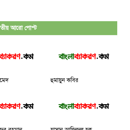
ীয় আরো পোস্ট
হমেদ
হুমায়ুন কবির
জুর রহমান
হাসান আজিজুল হক