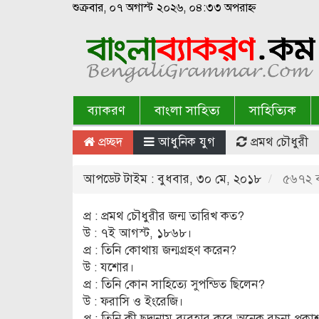
শুক্রবার, ০৭ অগাস্ট ২০২৬, ০৪:৩৩ অপরাহ্ন
ব্যাকরণ
বাংলা সাহিত্য
সাহিত্যিক
প্রচ্ছদ
আধুনিক যুগ
প্রমথ চৌধুরী
আপডেট টাইম : বুধবার, ৩০ মে, ২০১৮
৫৬৭২ ব
প্র : প্রমথ চৌধুরীর জন্ম তারিখ কত?
উ : ৭ই আগস্ট, ১৮৬৮।
প্র : তিনি কোথায় জন্মগ্রহণ করেন?
উ : যশোর।
প্র : তিনি কোন সাহিত্যে সুপন্ডিত ছিলেন?
উ : ফরাসি ও ইংরেজি।
প্র : তিনি কী ছদ্মনাম ব্যবহার করে অনেক রচনা প্রক