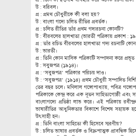
উ : বরিবল।
প্র : প্রমথ চৌধুরীকে কী বলা হয়?
উ : বাংলা গদ্যে চলিত রীতির প্রবর্তক।
প্র : চলিত রীতির তাঁর প্রথম গদ্যরচনা কোনটি?
উ : বীরবলের হালখাতা (ভারতী পত্রিকায় প্রকাশ : ১
প্র : তাঁর রচিত বীরবলের হালখাতা গদ্য রচনাটি কোন
উ : ভারতী।
প্র : তিনি কোন মাসিক পত্রিকাটি সম্পাদনা করে প্রভূত
উ : সবুজপত্র (১৯১৪)।
প্র : ‘সবুজপত্র’ পত্রিকার পরিচয় দাও।
উ : ‘সবুজপত্র’ (১৯১৪) প্রথম চৌধুরী সম্পাদিত বিশিষ
তের বছর চলে। মণিলাল গঙ্গোপাধ্যায়, পবিত্র গঙ্গোপাধ
পত্রিকাকে কেন্দ্র করে এক নূতন সাহিত্যগোষ্ঠী এবং
বাংলাগদ্যে প্রতিষ্ঠা লাভ করে। এই পত্রিকায় রবীন্দ্
ভাষারীতির আধুনিকতার বিকাশে বিশেষ সহায়ক হয়ে
উৎসাহী হন।
প্র : তিনি বাংলা সাহিত্যে কী হিসেবে স্মরণীয়?
উ : চলিত ভাষার প্রবর্তক ও বিদ্রুপাত্মক প্রাবন্ধিক হি