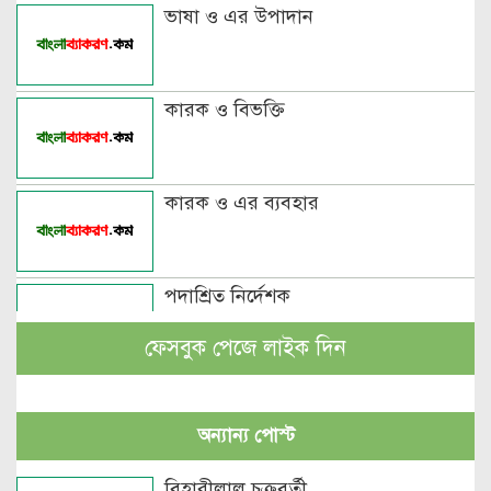
ভাষা ও এর উপাদান
কারক ও বিভক্তি
কারক ও এর ব্যবহার
পদাশ্রিত নির্দেশক
ফেসবুক পেজে লাইক দিন
বচন কাকে বলে এবং প্রকারসহ উদাহরণ
অন্যান্য পোস্ট
পুরুষবাচক শব্দের শেষে প্রত্যয় যোগে লিঙ্গ
বিহারীলাল চক্রবর্তী