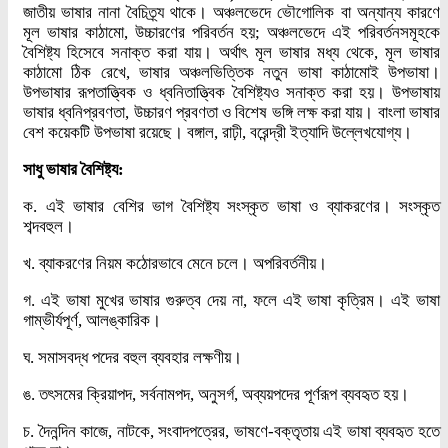
জাতীয় ভাষার নানা বৈচিত্র্য থাকে। অঞ্চলভেদে ভৌগোলিক বা অন্যান্য কারণে
মূল ভাষার কাঠামো, উচ্চারণের পরিবর্তন হয়; অঞ্চলভেদে এই পরিবর্তনসমূহকে
বৈশিষ্ট্য হিসেবে সনাক্ত করা যায়। অর্থাৎ মূল ভাষার মধ্য থেকে, মূল ভাষার
কাঠামো ঠিক রেখে, ভাষার অঞ্চলভিত্তিক নতুন ভাষা কাঠামোই উপভাষা।
উপভাষার রূপতাত্ত্বিক ও ধ্বনিতাত্ত্বিক বৈশিষ্ট্যও সনাক্ত করা হয়। উপভাষায়
ভাষার ধ্বনিপ্রবণতা, উচ্চারণ প্রবণতা ও বিশেষ ভঙ্গি লক্ষ করা যায়। বাংলা ভাষার
বেশ কয়েকটি উপভাষা রয়েছে। বঙ্গাল, রাঢ়ী, বরেন্দ্রী ইত্যাদি উল্লেখযোগ্য।
সাধু ভাষার বৈশিষ্ট্য:
ক. এই ভাষার বেশির ভাগ বৈশিষ্ট্য সংস্কৃত ভাষা ও ব্যাকরণের। সংস্কৃত
শব্দবহুল।
খ. ব্যাকরণের নিয়ম কঠোরভাবে মেনে চলে। অপরিবর্তনীয়।
গ. এই ভাষা মুখের ভাষার গুরুত্ব দেয় না, ফলে এই ভাষা কৃত্রিম। এই ভাষা
গাম্ভীর্যপূর্ণ, আলঙ্কারিক।
ঘ. সমাসবদ্ধ পদের বহুল ব্যবহার লক্ষণীয়।
ঙ. তৎসমের ক্রিয়াপদ, সর্বনামপদ, অনুসর্গ, অব্যয়পদের পূর্ণরূপ ব্যবহৃত হয়।
চ. দৈনন্দিন কাজে, নাটকে, সংবাদপত্রের, ভাষণে-বক্তৃতায় এই ভাষা ব্যবহৃত হতে