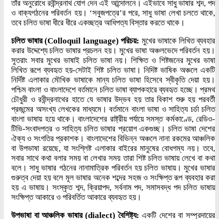
তাঁর অনুরোধে রবীন্দ্রনাথ যোগ দেন এই আন্দোলনে। এইভাবে সাধু ভাষার শব্দ, পদ
ও বাক্যগঠনের পরিবর্তন হয়। ‘সবুজপত্রে’র পরে, সাধু ভাষা লেখা চলতে থাকে,
তবে চলিত ভাষা ধীরে ধীরে একচ্ছত্র আধিপত্য বিস্তার করতে থাকে।
চলিত ভাষার (Colloquil language) পরিচয়:
মুখের ভাষাকে লিখিত ব্যবহার
করার উদ্দেশ্যে চলিত ভাষার প্রচলন হয়। মুখের ভাষা অঞ্চলভেদে পরিবর্তন হয়।
সুতরাং সবার মুখের ভাষাই চলিত ভাষা নয়। শিক্ষিত ও শিষ্টজনের মুখের ভাষা
লিখিত রূপে ব্যবহৃত হয়-সেটাই শিষ্ট চলিত ভাষা। নিদিষ্ট ভাষিক অঞ্চলে একটি
নির্দিষ্ট এলাকার মৌখিক ভাষাকে মান্য চলিত ভাষা হিসেবে স্বীকৃতি দেয়া হয়।
পশ্চিম বাংলা ও বাংলাদেশে বর্তমানে চলিত ভাষা ব্যাপকহারে ব্যবহৃত হচ্ছে। প্রমথ
চৌধুরী ও রবীন্দ্রনাথের হাতে যে ভাষার উদ্ভব হয় তার বিকাশ শুরু হয় পরবর্তী
প্রজন্মের অসংখ্য লেখকের মাধ্যমে। বর্তমানে বাংলা ভাষা ও সাহিত্য চর্চা চলিত
বাংলা ভাষায় হয়ে থাকে। বাংলাদেশের রাষ্ট্রীয় পর্যায়ে সমস্ত কর্মকাণ্ডে, রেডিও-
টিভি-সংবাদপত্র ও সাহিত্য চলিত ভাষার প্রয়োগ একগুচ্ছ। চলিত ভাষা দেশের
ঐক্য ও সংগতির প্রকাশক। বাংলাদেশের বিভিন্ন অঞ্চলে নানা রকমের আঞ্চলিক
বা উপভাষা রয়েছে, যা সংশ্লিষ্ট এলাকার বাইরের মানুষের বোধগম্য নয়। তবে,
সবার সাথে কথা বলার সময় বা লেখার সময় তারা শিষ্ট চলিত ভাষায় লেখে বা কথা
বলে। সাধু ভাষার গঠনের নানামাত্রিক পরিবর্তন হয় চলিত ভাষায়। মুখের ভাষার
গুরুত্ব দেয়া হয় বলে মূল ভাষার অনেক শব্দের সহজ ও সংক্ষিপ্ত রূপ ব্যবহার করা
হয় এ ভাষায়। সংস্কৃত শব্দ, ক্রিয়াপদ, সর্বনাম পদ, সমাসবদ্ধ পদ চলিত ভাষায়
সংক্ষিপ্ত আকারে ও পরিবর্তিত আকারে ব্যবহৃত হয়।
উপভাষা বা আঞ্চলিক ভাষার (dialect) বৈশিষ্ট্য:
একটি দেশের বা সম্প্রদায়ের