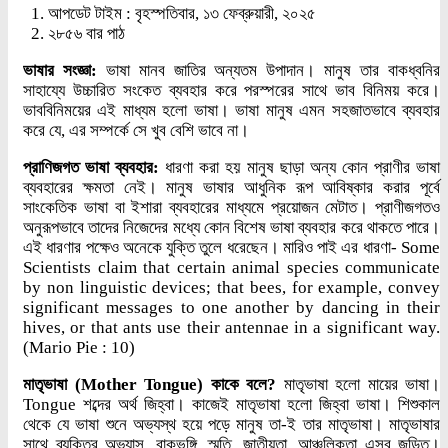
আপডেট টাইম : বৃহস্পতিবার, ১৩ ফেব্রুয়ারী, ২০২৫
২৮৫৬ বার পাঠ
ভাষার সংজ্ঞা:
ভাষা মানব জাতির অন্যতম উপাদান। মানুষ তার বাকধ্বনির
সাহায্যে উচ্চারিত সংকেত ব্যবহার করে পরস্পরের সাথে ভাব বিনিময় করে।
ভাববিনিময়ের এই মাধ্যম হলো ভাষা। ভাষা মানুষ এমন সহজাতভাবে ব্যবহার
করে যে, এর সম্পর্কে সে খুব বেশি ভাবে না।
প্রাণিজগত ভাষা ব্যবহার:
ধারণা করা হয় মানুষ ছাড়া অন্য কোন প্রাণীর ভাষা
ব্যবহারের ক্ষমতা নেই। মানুষ ভাষার আধুনিক রূপ আবিষ্কার করার পূর্বে
সাংকেতিক ভাষা বা ইশারা ব্যবহারের মাধ্যমে প্রয়োজন মেটাত। প্রাণীজগতও
অনুরূপভাবে তাদের নিজেদের মধ্যে কোন বিশেষ ভাষা ব্যবহার করে থাকতে পারে।
এই ধারণার পক্ষেও অনেকে যুক্তি তুলে ধরেছেন। মারিও পাই এর ধারণা- Some
Scientists claim that certain animal species communicate
by non linguistic devices; that bees, for example, convey
significant messages to one another by dancing in their
hives, or that ants use their antennae in a significant way.
(Mario Pie : 10)
মাতৃভাষা (Mother Tongue) কাকে বলে?
মাতৃভাষা হলো মায়ের ভাষা।
Tongue শব্দের অর্থ জিহ্বা। কাজেই মাতৃভাষা হলো জিহ্বা ভাষা। শিশুকাল
থেকে যে ভাষা শুনে অভ্যস্থ হয়ে পড়ে মানুষ তা-ই তার মাতৃভাষা। মাতৃভাষার
সাথে ব্যক্তির অভ্যাস, বাকভঙ্গি, স্মৃতি, জাতীয়তা, আঞ্চলিকতা এসব জড়িত।