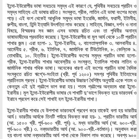
ইন্দো-ইউরোপীয় ভাষা সবচেয়ে সমৃদ্ধ এই কারণে যে, পৃথিবীর সবচেয়ে প্রাচীন ও
সমৃদ্ধ সাহিত্য এই ভাষায় রচিত। সংস্কৃত, গ্রীক, লাতিন এই ভাষা বংশের মধ্যে
পড়ে। এই বংশ থেকেই আধুনিক সমৃৃদ্ধ ভাষা ইংরেজি, জার্মান, ফরাসী, ইটালীয়,
রুশীয়, বাংলা, হিন্দি ইত্যাদি উৎপত্তি লাভ করেছে। সাহিত্য, বিজ্ঞান, দর্শন ও নানা
বিষয়ে, বিস্ময়কর সব জ্ঞান এসব ভাষায় রচিত এবং তা পৃথিবীর অনান্য
ভাষাভাষীদের প্রভাবিত করেছে। ইন্দো-ইউরোপীয় বা মূল আর্য থেকে ১০টি প্রাচীন
শাখার জন্ম। এরা হলো- ১. ইন্দো-ইরানীয়, ২. বালেতাস্লাবিক ৩. আলবানীয় ৪.
আর্মেনীয় ৫. গ্রীক, ৬. ইটালিক, ৭. জার্মানিক বা টিউটোনিক, ৮. কেল্তিক ৯.
তোখারীয়, ১০. হিত্তীয়। ইন্দো-ইউরোপীয় বংশের সমৃদ্ধ প্রাচীন ভাষা হলো-
গ্রীক, ইন্দো-ইরানীয় শাখার আবেস্তীয় ও সংস্কৃত, ইতালিক শাখার লাতিন ও
জার্মানিক শাখার গথিক ভাষা। অনেকের ধারণা এই বংশের প্রাচীন ভাষা বৈদিক
সংস্কৃতে রচিত ঋগে¦দ-সংহিতা (খ্রী. পূর্ব ১২০০) সমগ্র পৃথিবীর ইতিহাসের
প্রাচীনতম গ্রন্থ। ইন্দো-ইউরোপীয় ভাষার উচ্চারণ বৈশিষ্ট্য অনুযায়ী একে শতম ও
কেন্তুম এই দুই গ্রট্টপে ভাগ করা হয়। শতম গ্রট্টপের অন্যতম ধারা ইন্দো-
ইরানীয়। মূল ইন্দো-ইউরোপীয় ভাষার যে শাখাটি দু’ভাগে বিভক্ত হয়ে ভারতবর্ষ ও
ইরানে প্রবেশ করে সেই শাখাই হল ইন্দো-ইরানীয় শাখা।
ইন্দো-ইরানীয় শাখার যে উপশাখা ভারতবর্ষে প্রবেশ করে তাকেই বলা হয় ভারতীয়
আর্য। ভারতীয় আর্যকে তিনটি পর্যায়ে বিভক্ত করা হয়- ১. প্রাচীন ভারতীয় আর্য
(আ. ১৫০০ খ্রী. পূর্ব-৬০০ খ্রী. পূর্ব) ২. মধ্য ভারতীয় আর্য (আ. ৬০০-খ্রী.
পূর্ব-৯০০ খ্রী.) ৩. নব্যভারতীয় আর্য (আ. ৯০০-খ্রী.-বর্তমান)। অনুবাদন করা
হয় বাংলা ভাষা নব্যভারতীয় আর্য শাখা থেকে বিকাশ লাভ করেছে। অবশ্য ৯০০