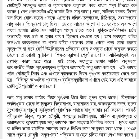
মোটামুটি সংস্কৃত ভাষা ও ব্যাকরণকে অনুসরণ করে বাংলা গদ্য লিখতে শুরু
করেন। বেশ গুরুগম্ভীর এই ভাষাই ছিল সাধু ভাষা। তবে, সাহিত্য রচনার হিসেব
বাদ দিলে ষোল-সতের শতকে এদেশের দলিল-দস্তাবেজ, চিঠিপত্র, সংবাদপত্রে
সাধু ভাষার ভিন্নরূপ চালু ছিল। ১৮০০ সালের আগে বা ১৮২০-৩০ এর আগে
বাংলা ভাষায় রচিত সব সাহিত্য পদ্যে রচিত হত। যুক্তি-তর্ক-বিজ্ঞান চর্চার
অভাবেই গদ্য চর্চা না হবার কারণ হিসেবে দেখানো হয়। তবে মধ্যযুগে রচিত
অসংখ্য কাব্যগ্রন্থ বা পদ্যে রচিত গ্রন্থের ভাষা থেকে গদ্য ভাষা রচনার
সূত্রপাত না করে ফোর্ট উইলিয়ামের পন্ডিতেরা কেন সংস্কৃত থেকে অনুবাদ করতে
গেলেন তা বোঝা মুশকিল। শিক্ষত ব্রাহ্মণ শ্রেণীর চাপ বা আভিজাত্যই এর
নেপথ্য কারণ হতে পারে। যাই হোক, সংস্কৃত ভাষার সার্বিক অনুসরণে
ভাবগম্ভীর-নিয়ম-শৃঙ্খলাযুক্ত কৃত্রিম ভাষাকেই সাধু ভাষা বলা হয়। এই ভাষার
গঠন মোটামুটি স্থির এবং এখানে ব্যাকরণের নিয়ম-শৃঙ্খলা কঠোরভাবে মেনে চলা
হয়। বিভিন্ন আঞ্চলিক প্রভাব ও ব্যক্তিস্বাধীনতা এখানে নেই বলে এই ভাষাকে
মোটামুটি প্রামাণিক বলা চলে।
তবে সাধু ভাষার কঠোর নিয়ম-শৃঙ্খলা ধীরে ধীরে লুপ্ত হতে থাকে। বিদ্যাচরণ
তর্কলঙ্কার থেকে ঈশ্বরচন্দ্র বিদ্যাসাগর, রামমোহন রায়, অক্ষয়কুমার দত্ত, ভূদেব
মুখোপাধ্যায় প্রমুখ ব্যক্তিবর্গ প্রাথমিক পর্যায়ে সাধু ভাষার চর্চা করেন। পরবর্তী
রবীন্দ্রনাথ ঠাকুর, প্রমথ চৌধুরী, শরৎচন্দ্র চট্টোপাধ্যায়, মানিক বন্দ্যোপাধ্যায় ও
তারাশঙ্কর বন্দ্যোপাধ্যায় সাধু ভাষাকে নানা মাত্রায় বিকশিত করেন। মুখের ভাষা
বা চলিত ভাষা ততদিনে সামান্য হলেও লিখিত রূপে সংযুক্ত হতে থাকে। ১৯১৪
সালে প্রমথ চৌধুরী ‘সবুজপত্র’ পত্রিকার মাধ্যমে চলিত ভাষা লেখা শুরু করেন।