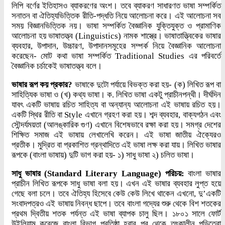
লিপি বর্ণের ইতিহাসও ব্যাকরণের অংশ। তবে ব্যাকরণ সাধারণত ভাষা সম্পর্কিত
সনাতন বা ঐতিহ্যভিত্তিক রীতি-পদ্ধতি নিয়ে আলোচনা করে। এই আলোচনা সব
সময় বিজ্ঞানভিত্তিক নয়। ভাষা সম্পর্কিত বৈজ্ঞানিক যুক্তিযুক্ত ও প্রামাণিক
আলোচনা হয় ভাষাতত্ত্ব (Linguistics) নামক শাস্ত্রে। ভাষাতাত্ত্বিকের ভাষার
ব্যবহার, উপাদান, উচ্চারণ, উপাদানসমূহের সম্পর্ক নিয়ে বৈজ্ঞানিক আলোচনা
করেছেন- মোট কথা ভাষা সম্পর্কিত Traditional Studies এর পরিবর্তে
বৈজ্ঞানিক চর্চাকেই ভাষাতত্ত্ব বলে।
ভাষার রূপ কয় প্রকার?
ভাষাকে দুটো পর্যায়ে বিভক্ত করা হয়- (ক) লিখিত রূপ বা
সাহিত্যিক ভাষা ও (খ) কথ্য ভাষা। ক. লিখিত ভাষা একটু প্রাচীনপন্থী। দীর্ঘদিন
যাবৎ একটি ভাষায় রচিত সাহিত্য বা অন্যান্য আলোচনা এই ভাষায় রচিত হয়।
একটি স্থির রীতি বা Style এখানে গ্রহণ করা হয়। শব্দ ব্যবহার, বাক্যগঠন এবং
সৌন্দর্যময়তা (আলঙ্কারিক গুণ) এখানে বিশেষভাবে রক্ষা করা হয়। সমগ্র দেশের
শিক্ষিত সমাজ এই ভাষায় লেখালেখি করেন। এই ভাষা জাতীয় ঐক্যেরও
প্রতীক। মুদ্রিত বা প্রকাশিত গ্রন্থাদিতে এই ভাষা লক্ষ করা যায়। লিখিত ভাষার
রূপকে (বাংলা ভাষায়) দুটি ভাগ করা হয়- ১) সাধু ভাষা ২) চলিত ভাষা।
সাধু ভাষার (Standard Literary Language) পরিচয়:
বাংলা ভাষার
প্রাচীন লিখিত রূপকে সাধু ভাষা বলা হয়। এখন এই ভাষার ব্যবহার লুপ্ত হয়ে
গেছে বলা চলে। তবে ঐতিহ্য হিসেবে কেউ কেউ লিখে থাকেন এখনো, দু’একটি
সংবাদপত্রও এই ভাষায় নিবন্ধ ছাপে। তবে বাংলা গদ্যের শুরু থেকে বিশ শতকের
প্রথম দ্বিতীয় শতক পর্যন্ত এই ভাষা ব্যাপক চালু ছিল। ১৮০১ সালে ফোর্ট
উইলিয়াম করেজে বাংলা বিভাগ প্রতিষ্ঠা হবার পর থেকে তৎকালীন পন্ডিতেরা