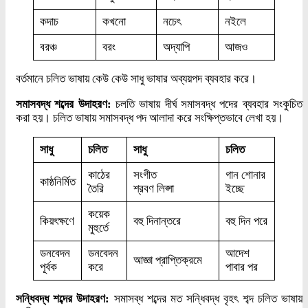
কদাচ
কখনো
নচেৎ
নইলে
বরঞ্চ
বরং
অদ্যাপি
আজও
বর্তমানে চলিত ভাষায় কেউ কেউ সাধু ভাষার অব্যয়পদ ব্যবহার করে।
সমাসবদ্ধ শব্দের উদাহরণ:
চলতি ভাষায় দীর্ঘ সমাসবদ্ধ পদের ব্যবহার সংকুচিত
করা হয়। চলিত ভাষায় সমাসবদ্ধ পদ আলাদা করে সংক্ষিপ্তভাবে লেখা হয়।
সাধু
চলিত
সাধু
চলিত
কাঠের
সংগীত
গান শোনার
কাষ্ঠনির্মিত
তৈরি
শ্রবণ লিপ্সা
ইচ্ছে
কয়েক
কিয়ৎক্ষণে
বহু দিনান্তরে
বহু দিন পরে
মুহুর্তে
ডনবেদন
ডনবেদন
আদেশ
আজ্ঞা প্রাপ্তিক্রমে
পূর্বক
করে
পাবার পর
সন্ধিবদ্ধ শব্দের উদাহরণ:
সমাসব্ধ শব্দের মত সন্ধিবদ্ধ বৃহৎ শব্দ চলিত ভাষায়