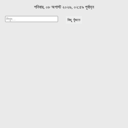
শনিবার, ০৮ অগাস্ট ২০২৬, ০২:৫৯ পূর্বাহ্ন
কিছু খুঁজতে