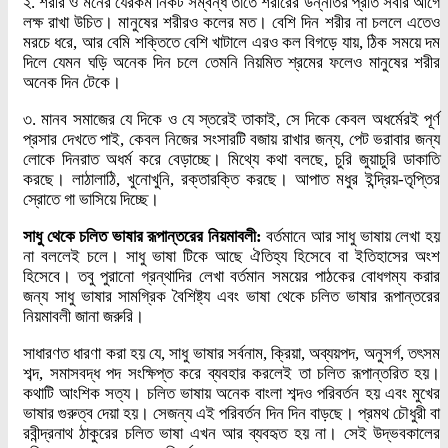
২. শরীর ও মনের যেরকম নিকট সম্বন্ধ তাতে শরীরের উন্নতির প্রতি সবার আগে
লক্ষ রাখা উচিত। মানুষের শরীরও কলের মত। বেশি দিন শরীর না চললে এতেও
মরচে ধরে, আর বেমি শক্তিতে বেশি খাটালে এরও কল বিগড়ে যায়, ঠিক সময়ে দম
দিলে যেমন ঘড়ি অনেক দিন চলে তেমনি নিয়মিত শ্রমের ফলেও মানুষের শরীর
অনেক দিন টেকে।
৩. মানব সমাজের যে দিকে ও যে স্তরেই তাকাই, সে দিকে কেবল অধর্মেরই পূর্ণ
প্রসার দেখতে পাই, কেবল নিজের সংসারটি বজায় রাখার জন্য, পেট ভরাবার জন্য
লোকে দিনরাত অধর্ম করে বেড়াচ্ছে। মিথ্যে কথা বলছে, চুরি জুয়াচুরি ডাকাতি
করছে। লাঠালাঠি, খুনোখুনি, রক্তারক্তি করছে। আপাত মধুর ইন্দ্রিয়-তৃপ্তির
স্রোতে গা ভাসিয়ে দিচ্ছে।
সাধু থেকে চলিত ভাষার রূপান্তরের নিয়মাবলী:
বর্তমানে আর সাধু ভাষায় লেখা হয়
না বললেই চলে। সাধু ভাষা টিকে আছে ঐতিহ্য হিসেবে বা ইতিহাসের অংশ
হিসেবে। তবু পুরানো গ্রন্থাদির লেখা বর্তমান সময়ের পাঠকের বোধগম্য করার
জন্য সাধু ভাষার সামগ্রিক বৈশিষ্ট্য এবং ভাষা থেকে চলিত ভাষার রূপান্তরের
নিয়মাবলী জানা জরুরি।
সাধারণত ধারণা করা হয় যে, সাধু ভাষার সর্বনাম, ক্রিয়া, অব্যয়পদ, অনুসর্গ, তৎসম
শব্দ, সমাসবদ্ধ পদ সংক্ষিপ্ত করে ব্যবহার করলেই তা চলিত রূপান্তরিত হয়।
কথাটি আংশিক সত্য। চলিত ভাষায় অনেক বাংলা শব্দও পরিবর্তন হয় এবং মুখের
ভাষার গুরুত্ব দেয়া হয়। সেজন্য এই পরিবর্তন দিন দিন বাড়ছে। প্রমথ চৌধুরী বা
রবীন্দ্রনাথ ঠাকুরের চলিত ভাষা এখন আর ব্যবহৃত হয় না। সেই উদ্ভবকালের