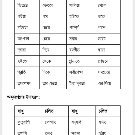
ভিতরে
ভেতরে
থাকিয়া
থেকে
ধরিয়া
ধরে
হইতে
হতে
চাইতে
চেয়ে
পার্শ্বে
পাশে
অপেক্ষা
চেয়ে
ন্যায়
মতো
দ্বারা
দিয়ে
ব্যতীত
ছাড়া
হইতে
থেকে
পন্ডাতে
পেছনে
প্রতি
দিকে
সর্বাপেক্ষা
সবচেয়ে
তদপেক্ষা
তার চেয়ে
ইহা দ্বারা
এর দিয়ে
অব্যয়পদের উদাহরণ:
সাধু
চলিত
সাধু
চলিত
কুত্রাপি
কোথাও
যদ্যপি
যদিও
তথাপি
তবুও
সহসা
হঠাৎ