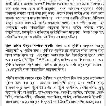
একটি রাষ্ট্র বা এলাকার জনগোষ্ঠী শিশুকাল থেকে শুনে শুনে বাকযন্ত্রের সাহায্যে যে
ভাষা রপ্ত করে ফেলে তা-ই মাতৃভাষা। বাংলা আমাদের মাতৃভাষা। পৃথিবীর
অন্যান্য জায়গায় বাংলা ভাষা চালু আছে, অনেক ভিন্ন জাতির লোক বাংলা ভাষা
ব্যবহার করে তাদের মাতৃভাষা বাংলা নয়। বাংলা ভাষা বাঙালির গৌরবের, ঐতিহ্যের
বস্তু। ভাষার জন্য এই জাতির সন্তানেরা সংগ্রাম করে শহীদ হয়েছে। ২১
ফেব্রুয়ারি এখন আন্তর্জাতিক মাতৃভাষা দিবস। জাতির অধিকার মর্যাদা,
সার্বভৌমত্ব, সংস্কৃতি ও সাহিত্যের প্রতিনিধি হলো মাতৃভাষা। উচ্চারণ প্রবণতা,
ভৌগলিক অবস্থান ও রাষ্ট্রীয় নানা বিষয়ে এর সাথে জড়িত।
বাংল ভাষার উদ্ভব সম্পর্কে ধারণা:
বাংলা ভাষা পৃথিবীর অন্যতম সমৃদ্ধ,
ঐতিহ্যবাহী ও প্রাচীন ভাষা। পৃথিবীতে প্রচলিত চার হাজারের অধিক ভাষার মধ্যে
বাংলা ভাষার স্থান ষষ্ঠ। এই স্থান জনসংখ্যার দিক দিয়ে বিবেচ্য হলেও, বাংলা
ভাষার সংগঠন, বৈশিষ্ট্য, লিপি উচ্চারণ, রচিত সাহিত্য এসব বিবেচনায় বাংলা ভাষা
পৃথিবীর অন্যতম শ্রেষ্ঠ ভাষা। এই ভাষার জন্য এদেশের মানুষ প্রাণ দিয়েছে।
২১ ফেব্রুয়ারি আজ আন্তর্জাতিক মাতৃভাষা দিবস।
পৃথিবীর যাবতীয় ভাষাকে তাদের বৈশিষ্ট্য ও ব্যুৎপত্তির দিক লক্ষ রেখে অনেকগুলো
গ্রুপে ভাগ করা হয়। এদেরকে ভাষাগোষ্ঠী বলে। এসব গোষ্ঠীর মধ্যে
উল্লেখযোগ্য হলো ইন্দো-ইউরোপীয় বা ইন্দো জার্মানিক, সেমীয়-হামীয়, বান্টু,
ফিন্নোউগ্রীয় বা উরালীয়, তুর্ক-মোঙ্গল-মাঞ্চু, ককেশীয়, দ্রাবিড়, অস্ট্রিক, ভোট-
চীনীয়, প্রাচীন-এশীয়, এস্কিমো, আমেরিকান, আদিম, কোরীয়-জাপানি ইত্যাদি।
বাংলা ভাষা সবচেয়ে সমৃদ্ধ ও বিস্তৃত ইন্দো-ইউরোপীয় ভাষাগোষ্ঠীর অন্তর্ভুক্ত।