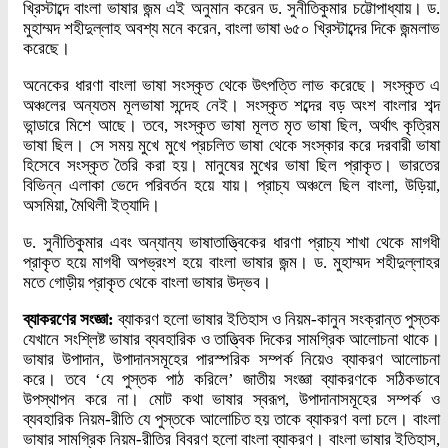
খ্রিস্টাব্দে বাংলা ভাষার জন্ম এই অনুমান করেন ড. সুনীতিকুমার চট্টোপাধ্যায়। ড.
মুহাম্মদ শহীদুল্লাহ অবশ্য মনে করেন, বাংলা ভাষা ৬৫০ খ্রিস্টাব্দের দিকে জন্মলাভ
করেছে।
অনেকের ধারণা বাংলা ভাষা সংস্কৃত থেকে উৎপত্তি লাভ করেছে। সংস্কৃত এ
অঞ্চলের অন্যতম মূলভাষা সন্দেহ নেই। সংস্কৃত শব্দের বড় অংশ বাংলার শব্দ
ভান্ডারে মিশে আছে। তবে, সংস্কৃত ভাষা মূলত মৃত ভাষা ছিল, অর্থাৎ কৃত্রিম
ভাষা ছিল। সে সময় মুখে মুখে প্রচলিত ভাষা থেকে সংস্কার করে দরবারী ভাষা
হিসেবে সংস্কৃত তৈরি করা হয়। মানুষের মুখের ভাষা ছিল প্রাকৃত। ভারতের
বিভিন্ন এলাকা ভেদে পরিবর্তন হয়ে যায়। প্রাচ্য অঞ্চলে ছিল বাংলা, উড়িয়া,
অসমিয়া, মৈথিলী ইত্যাদি।
ড. সুনীতিকুমার এবং অন্যান্য ভাষাতাত্ত্বিকের ধারণা প্রাচ্য শাখা থেকে মাগধী
প্রাকৃত হয়ে মাগধী অপভ্রংশ হয়ে বাংলা ভাষার জন্ম। ড. মুহাম্মদ শহীদুল্লাহর
মতে গোড়ীয় প্রাকৃত থেকে বাংলা ভাষার উদ্ভব।
ব্যাকরণের সংজ্ঞা:
ব্যাকরণ হলো ভাষার ইতিহাস ও নিয়ম-কানুন সংক্রান্ত পুস্তক
যেখানে সংশ্লিষ্ট ভাষার ব্যবহারিক ও তাত্ত্বিক দিকের সামগ্রিক আলোচনা থাকে।
ভাষার উপাদান, উপাদানসমূহের পারস্পরিক সম্পর্ক নিয়েও ব্যাকরণ আলোচনা
করে। তবে ‘যে পুস্তক পাঠ করিলে’ জাতীয় সংজ্ঞা ব্যাকরণকে সঠিকভাবে
উপস্থাপন করে না। মোট কথা ভাষার স্বরূপ, উপাদানাসমূহের সম্পর্ক ও
ব্যবহারিক নিয়ম-রীতি যে পুস্তকে আলোচিত হয় তাকে ব্যাকরণ বলা চলে। বাংলা
ভাষার সামগ্রিক নিয়ম-রীতির বিবরণ হলো বাংলা ব্যাকরণ। বাংলা ভাষার ইতিহাস,