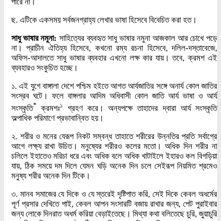
পারে না।
ছ. এটিকে একসময় সর্বজনগ্রাহ্য লেখার ভাষা হিসেবে বিবেচিত করা হত।
সাধু ভাষার নমুনা:
সাহিত্যের ব্যবহৃত সাধু ভাষার নমুনা আজকাল আর চোখে পড়ে
না। প্রাচীন ঐতিহ্য হিসেবে, কখনো রম্য রচনা হিসেবে, দলিল-দস্তাবেজে,
অফিস-আদালতে সাধু ভাষার ব্যবহার এখনো লক্ষ কার যায়। তবে, ক্রমশ এই
ব্যবহারও সংকুচিত হচ্ছে।
১. এই যুগে বাঙ্গালা দেশে পশ্চিম হইতে আগত আর্যজাতির সঙ্গে অনার্য কোল জাতির
সংস্রব ঘটে। ফলে বাঙ্গলার আদিম অধিবাসী কোল জাতি আর্য ভাষা ও আর্য
*
১
সংস্কৃতি
ক্রমশঃ
গ্রহণ করে। অন্যপক্ষে তাহাদের দ্বারা আর্য সংস্কৃতি
অল্পাধিক পরিমাণে প্রভাবান্বিত হয়।
২. শরীর ও মনের যেরূপ নিকট সম্বন্ধ তাহাতে শরীরের উন্নতির প্রতি সর্বাগ্রে
আগে লক্ষ্য রাখা উচিত। মনুষ্যের শরীরও কলের মতো। অধিক দিন শরীর না
চলিলে ইহাতেও মরিচা ধরে এবং অধিক বলে অধিক খাটাইলে ইহারও কল বিগড়িয়া
যায়, ঠিক সময়ে দম দিলে যেমন ঘড়ি অনেক দিন চলে সেইরূপ নিয়মিত শ্রমেও
মনুষ্য শরীর অনেক দিন টিকে।
৩. মানব সমাজের যে দিকে ও যে স্তরেই দৃষ্টিপাত করি, সেই দিকে কেবল অধর্মের
পূর্ণ প্রসার দেখিতে পাই, কেবল আপন সংসারটি বজায় রাখার জন্য, পেট পুরাইবার
জন্য লোকে দিনরাত অধর্ম করিয়া বেড়াইতেছে। মিথ্যা কথা বলিতেছে চুরি, জুয়াচুরি