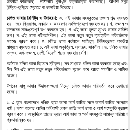
ডাকাতি করিতেছে। লাঠালাঠি খুনাখুনি রক্তারক্তি করিতেছে। আপাত মধুর
ইন্দ্রিয়-তৃপ্তির স্রোতে গা ভাসাইয়া দিতেছে।
চলিত ভাষার বৈশিষ্ট্য ও উদাহরণ:
ক. এই ভাষায় সংস্কৃতের তৎসম শব্দ ব্যবহৃত
হয়। তবে ক্রিয়াপদ, সর্বনাম ও অব্যয়পদ সংক্ষিপ্তরূপে ব্যবহৃত হয়। খ. তৎসম ও
তদ্ভবের সামঞ্জস্যপূর্ণ রূপ ব্যবহৃত হয়। গ. এই ভাষা মূলত মুখের ভাষার মার্জিত
রূপ। ঘ. এই ভাষা পরিবর্তনশীল। এই ভাষা নতুন নতুন ব্যবহারিক পরিবর্তনকে
সহজে গ্রহণ করে। ঙ. চলিত ভাষা বর্তমানে সাহিত্য, চিঠিপত্রসহ যাবতীয়
মাধ্যমে ব্যবহৃত হয়। চ. এই ভাষা অকৃত্রিম, স্বাচ্ছন্দ, সাবলীল। ছ. চলিত ভাষার
তদ্ভব, অর্ধ-তৎসম, দেশী, বিদেশী শব্দের ব্যবহার বেশি।
বর্তমানে চলিত ভাষা হিসেবে স্বীকৃত। সব মাধ্যমে চলিত ভাষা ব্যবহৃত হচ্ছে এবং
দিন দিন এই ভাষা নতুন নতুন পরিবর্তনকে গ্রহণ করে আরো সাবলীল ও শাণিত
হচ্ছে।
উপরের সাধু ভাষার উদাহরণগুলো নিম্নে চলিত ভাষায় পরিবর্তন করে দেখানো
হচ্ছে।
১. এ যুগে বাংলাদেশে পশ্চিম হতে আসা আর্য জাতির সঙ্গে অনার্য জাতির সংস্রাব
ঘটে। ফলে বাংলার আদিম অধিবাসী কোল জাতি আর্য ভাষা ও আর্য সংস্কৃতি ক্রমশ
গ্রহণ করে। অন্যদিকে তাদের দ্বারা আর্য ভাষা ও আর্য সংস্কৃতি সামান্য পরিমাণে
প্রভাবান্বিত হয়।