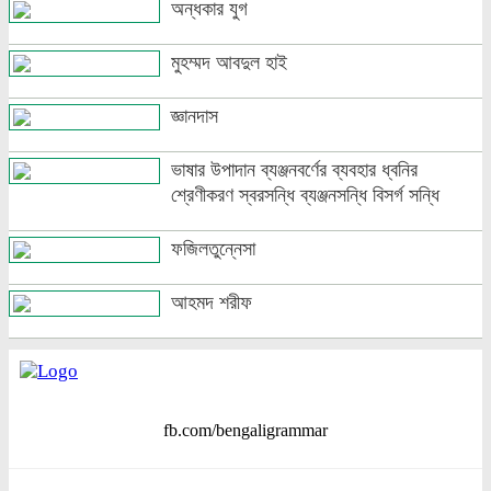
অন্ধকার যুগ
বাক্য পরিবর্তন
মুহম্মদ আবদুল হাই
হ্ণ, হ্ন, হ্ম, হ্র, হৃ, হ্ল, হ্য, হ্ব
জ্ঞানদাস
ভাষার উপাদান ব্যঞ্জনবর্ণের ব্যবহার ধ্বনির
শ্রেণীকরণ স্বরসন্ধি ব্যঞ্জনসন্ধি বিসর্গ সন্ধি
ফজিলতুন্নেসা
আহমদ শরীফ
fb.com/bengaligrammar