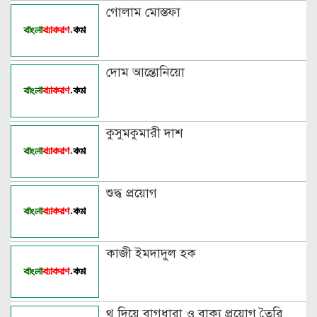
বিভিন্ন ভাষায় লিঙ্গের উদাহরণ দাও
গোলাম মোস্তফা
দোম আন্তোনিয়ো
কুসুমকুমারী দাশ
শুদ্ধ প্রয়োগ
কাজী ইমদাদুল হক
থ দিয়ে বাগধারা ও বাক্য প্রয়োগ তৈরি