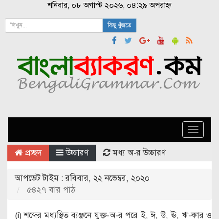
শনিবার, ০৮ অগাস্ট ২০২৬, ০৪:২৯ অপরাহ্ন
কিছু খুঁজতে
Toggle
naviga
প্রচ্ছদ
উচ্চারণ
মধ্য অ-র উচ্চারণ
আপডেট টাইম : রবিবার, ২২ নভেম্বর, ২০২০
৫৪২৭ বার পাঠ
(i) শব্দের মধ্যস্থিত ব্যঞ্জনে যুক্ত-অ-র পরে ই, ঈ, উ, ঊ, ঋ-কার ও