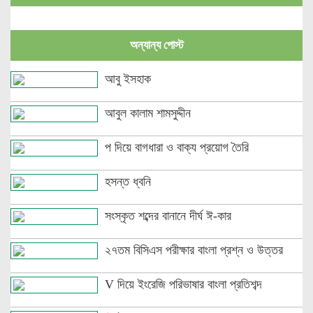
উদাহরণ
পৃথক শব্দ দ্বারা স্ত্রীলিঙ্গে পরিবর্তনের উদাহরণ
অন্যান্য পোস্ট
বিভিন্ন ভাষায় লিঙ্গের উদাহরণ দাও
আবু ইসহাক
আবুল কালাম শামসুদ্দীন
প দিয়ে বাগধারা ও বাক্য প্রয়োগ তৈরি
হসন্ত ধ্বনি
সংস্কৃত শব্দের বানানে দীর্ঘ ঈ-কার
২৭তম বিসিএস পরীক্ষার বাংলা প্রশ্ন ও উত্তর
V দিয়ে ইংরেজি পরিভাষার বাংলা প্রতিশব্দ