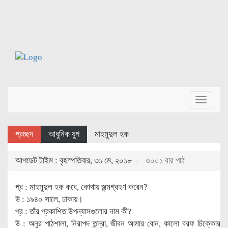
Toggle
navigat
প্রচ্ছদ
আধুনিক যুগ
মাহমুদুল হক
আপডেট টাইম : বৃহস্পতিবার, ৩১ মে, ২০১৮
৩০০১ বার পাঠ
প্র : মাহমুদুল হক কবে, কোথায় জন্মগ্রহণ করেন?
উ : ১৯৪০ সালে, ঢাকায়।
প্র : তাঁর প্রকাশিত উপন্যাসগুলোর নাম কী?
উ : অনুর পাঠশালা, নিরাপদ তন্দ্রা, জীবন আমার বোন, কালো বরফ চিক্কোর