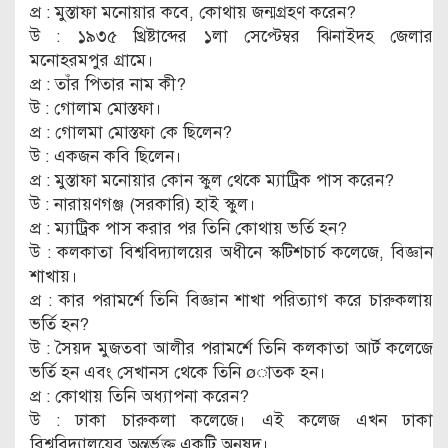
প্র : মুস্তাফা মনোয়ার কবে, কোথায় জন্মগ্রহণ করেন?
উ : ১৯৩৫ খ্রিষ্টাব্দের ১লা সেপ্টেম্বর ঝিনাইদহ জেলার
মনোহরমপুর গ্রামে।
প্র : তাঁর পিতার নাম কী?
উ : গোলাম মোস্তফা।
প্র : গোলমা মোস্তফা কে ছিলেন?
উ : একজন কবি ছিলেন।
প্র : মুস্তাফা মনোয়ার কোন স্কুল থেকে ম্যাট্রিক পাস করেন?
উ : নারায়ণগঞ্জ (সরকারি) হাই স্কুল।
প্র : ম্যাট্রিক পাস করার পর তিনি কোথায় ভর্তি হন?
উ : কলকাতা বিশ্ববিদ্যালয়ের অধীনে স্কটিশচার্চ কলেজে, বিজ্ঞান
শাখায়।
প্র : কার পরামর্শে তিনি বিজ্ঞান শাখা পরিত্যাগ করে চারুকলায়
ভর্তি হন?
উ : সৈয়দ মুজতবা আলীর পরামর্শে তিনি কলকাতা আর্ট কলেজে
ভর্তি হন এবং সেখানস থেকে তিনি øাতক হন।
প্র : কোথায় তিনি অধ্যাপনা করেন?
উ : ঢাকা চারুকলা কলেজে। এই কলেজ এখন ঢাকা
বিশ্ববিদ্যালয়ের অন্তর্ভুক্ত একটি অনুষদ।