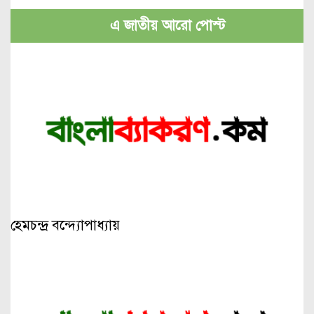
এ জাতীয় আরো পোস্ট
হেমচন্দ্র বন্দ্যোপাধ্যায়