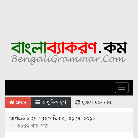
Toggle
naviga
প্রচ্ছদ
আধুনিক যুগ
মুস্তফা মনোয়ার
আপডেট টাইম : বৃহস্পতিবার, ৩১ মে, ২০১৮
৩৮৫২ বার পাঠ