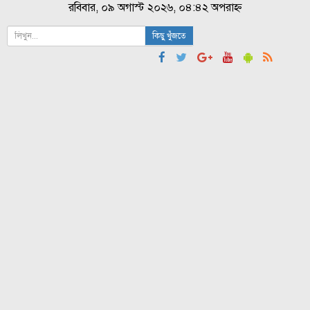
রবিবার, ০৯ অগাস্ট ২০২৬, ০৪:৪২ অপরাহ্ন
কিছু খুঁজতে