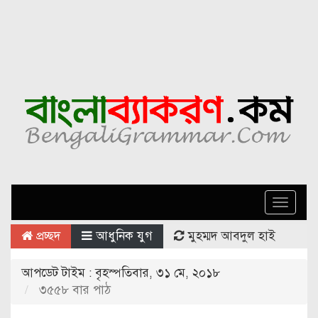
Toggle
naviga
প্রচ্ছদ
আধুনিক যুগ
মুহম্মদ আবদুল হাই
আপডেট টাইম : বৃহস্পতিবার, ৩১ মে, ২০১৮
৩৫৫৮ বার পাঠ