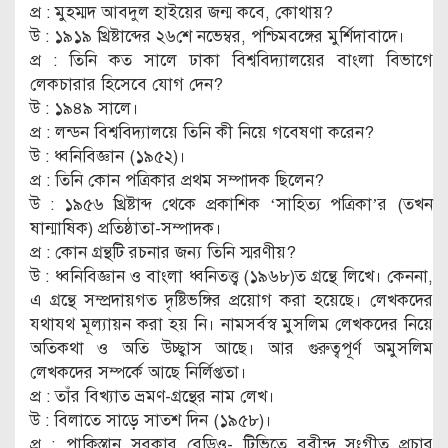
প্র : মুহম্মদ আবদুল হাইয়ের জন্ম কবে, কোথায়?
উ : ১৯১৯ খ্রিষ্টাব্দের ২৬শে নভেম্বর, পশ্চিমবঙ্গের মুর্শিদাবাদে।
প্র : তিনি কত সালে ঢাকা বিশ্ববিদ্যালয়ের বাংলা বিভাগে
লেকচারার হিসেবে যোগ দেন?
উ : ১৯৪৯ সালে।
প্র : লন্ডন বিশ্ববিদ্যালয়ে তিনি কী নিয়ে গবেষণা করেন?
উ : ধ্বনিবিজ্ঞান (১৯৫২)।
প্র : তিনি কোন পত্রিকার প্রথম সম্পাদক ছিলেন?
উ : ১৯৫৬ খ্রিষ্টাব্দ থেকে প্রকাশিক ‘সাহিত্য পত্রিকা’র (তখন
ষান্মাষিক) প্রতিষ্ঠাতা-সম্পাদক।
প্র : কোন গ্রন্থটি রচনার জন্য তিনি স্মরণীয়?
উ : ধ্বনিবিজ্ঞান ও বাংলা ধ্বনিতত্ত্ব (১৯৬৮)ত গ্রন্থে লিখে। কেননা,
এ গ্রন্থে সম্প্রদায়গত দৃষ্টিভঙ্গির প্রয়োগ করা হয়েছে। লেখকদের
যথাযথ মূল্যায়ন করা হয় নি। নামসর্বস্ব মুসলিম লেখকদের নিয়ে
অতিকথা ও অতি উচ্ছ্বাস আছে। আর গুরুত্বপূর্ণ অমুসলিম
লেখকদের সম্পর্কে আছে নির্লিপ্ততা।
প্র : তাঁর বিখ্যাত ভ্রমণ-গ্রন্থের নাম লেখ।
উ : বিলাতে সাড়ে সাতশ দিন (১৯৫৮)।
প্র : পাকিস্তান সরকার রেডিও- টিভিতে রবীন্দ্র সংগীত প্রচার