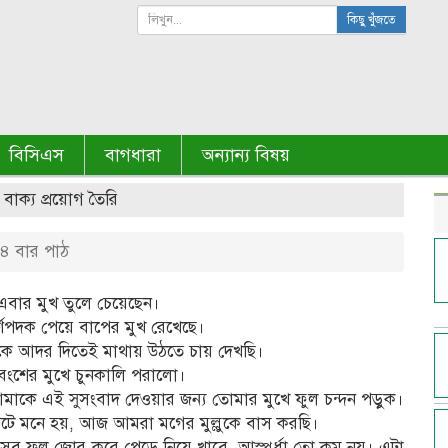
কিছু খুঁজতে
বিসিএস
বাগধারা
অন্যান্য বিষয়
বাক্য প্রয়োগ তৈরি
 বার পাঠ
া এবার মুখ তুলে চেয়েছেন।
বর্ণপদক পেয়ে বাপের মুখ রেখেছে।
, তাকে আদর দিতেই মাথায় উঠতে চায় দেখছি।
ে বংশের মুখে চুনকালি পরালো।
: আমাকে এই সুসংবাদ দেওয়ার জন্য তোমার মুখে ফুল চন্দন পড়ুক।
র দাপটে মনে হয়, আজ আমরা মগের মুল্লুকে বাস করছি।
নের সব ফল জোর করে পেড়ে নিয়ে খাবে, আস্পর্ধা তো কম নয়। এটা