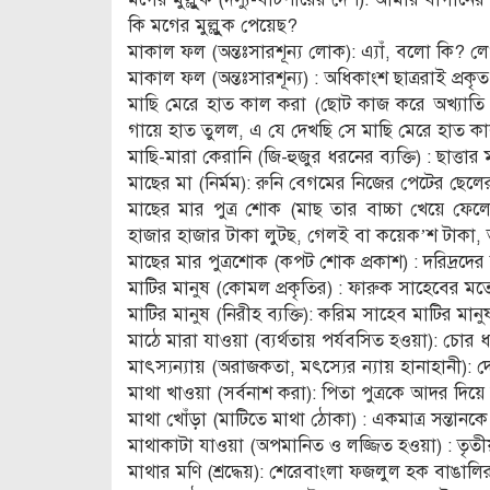
কি মগের মুল্লুুক পেয়েছ?
মাকাল ফল (অন্তঃসারশূন্য লোক): এ্যাঁ, বলো কি? 
মাকাল ফল (অন্তঃসারশূন্য) : অধিকাংশ ছাত্ররাই প্রক
মাছি মেরে হাত কাল করা (ছোট কাজ করে অখ্যাতি 
গায়ে হাত তুলল, এ যে দেখছি সে মাছি মেরে হাত 
মাছি-মারা কেরানি (জি-হুজুর ধরনের ব্যক্তি) : ছাত্ত
মাছের মা (নির্মম): রুনি বেগমের নিজের পেটের ছেল
মাছের মার পুত্র শোক (মাছ তার বাচ্চা খেয়ে ফেলে,
হাজার হাজার টাকা লুটছ, গেলই বা কয়েক’শ টাকা,
মাছের মার পুত্রশোক (কপট শোক প্রকাশ) : দরিদ্রদে
মাটির মানুষ (কোমল প্রকৃতির) : ফারুক সাহেবের ম
মাটির মানুষ (নিরীহ ব্যক্তি): করিম সাহেব মাটির মান
মাঠে মারা যাওয়া (ব্যর্থতায় পর্যবসিত হওয়া): চোর ধর
মাৎস্যন্যায় (অরাজকতা, মৎস্যের ন্যায় হানাহানী): দ
মাথা খাওয়া (সর্বনাশ করা): পিতা পুত্রকে আদর দিয়
মাথা খোঁড়া (মাটিতে মাথা ঠোকা) : একমাত্র সন্তানক
মাথাকাটা যাওয়া (অপমানিত ও লজ্জিত হওয়া) : তৃত
মাথার মণি (শ্রদ্ধেয়): শেরেবাংলা ফজলুল হক বাঙালি