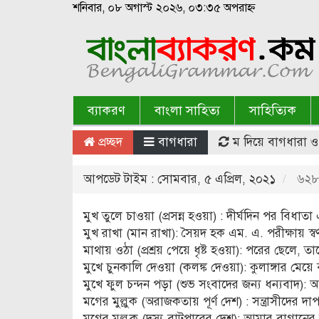
শনিবার, ০৮ অগাস্ট ২০২৬, ০৩:৩৫ অপরাহ্ন
ব্যাকরণ
বাংলা সাহিত্য
সাহিত্যিক
প্রচ্ছদ
বাগধারা
ম দিয়ে বাগধারা ও 
আপডেট টাইম : সোমবার, ৫ এপ্রিল, ২০২১
৬২৮৪
মুখ তুলে চাওয়া (প্রসন্ন হওয়া) : দীর্ঘদিন পর বিধাত
মুখ রাখা (মান রাখা): সৈয়দ হক এম. এ. পরীক্ষায় স্
মাথায় ওঠা (প্রশ্রয় পেয়ে ধৃষ্ট হওয়া): পরের ছেলে
মুখে চুনকালি দেওয়া (কলঙ্ক দেওয়া): কুলাঙ্গার মেয়
মুখে ফুল চন্দন পড়া (শুভ সংবাদের জন্য ধন্যবাদ)
মগের মুল্লুক (অরাজকতায় পূর্ণ দেশ) : সন্ত্রাসীদে
মগের মুল্লুুক (দস্যু-বাটপারের দেশ): আমার বাগা