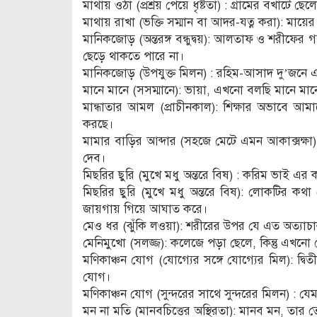
মাথায় ওঠা (প্রশ্রয় পেয়ে ধৃষ্টতা) : গ্রামের বখাটে 
মাথায় রাখা (ভক্তি সম্মান বা আদর-যত্ন করা): মায়ে
মানিকজোড় (অন্তরঙ্গ বন্ধুদ্বয়): আলতাফ ও শরীফে
ছেড়ে থাকতে পারে না।
মানিকজোড় (উপযুক্ত মিলন) : রহিম-আসাদ দু’জনে
মানে মানে (সসম্মানে): ভায়া, এখনো বলছি মানে ম
মান্ধাতার আমল (প্রাচীনকাল): শিক্ষার অভাবে আ
করছে।
মামার বাড়ির আব্দার (সহজে মেটে এমন আকাক্সক্ষা)
দেব।
মিছরির ছুরি (মুখে মধু অন্তরে বিষ) : করিম ভাই এ
মিছরির ছুরি (মুখে মধু অন্তরে বিষ): লোকটির কথা য
জায়গায় গিয়ে আঘাত করে।
মেও ধর (ঝুঁকি লওয়া): শরীরের উপর যে এত অত্যা
মেনিমুখো (সলজ্জ): কলেজে পড়া ছেলে, কিন্তু এখনো
মণিকাঞ্চন যোগ (যোগ্যের সঙ্গে যোগ্যের মিল): দ্বিত
যোগ।
মণিকাঞ্চন যোগ (সুন্দরের সাথে সুন্দরের মিলন) : 
মন না মতি (মানবচিত্তের অস্থিরতা): মানব মন, তার