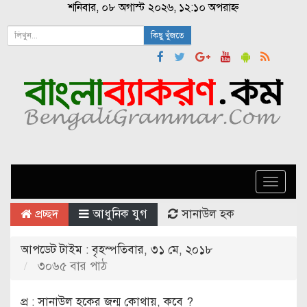
শনিবার, ০৮ অগাস্ট ২০২৬, ১২:১০ অপরাহ্ন
কিছু খুঁজতে
Toggle
naviga
প্রচ্ছদ
আধুনিক যুগ
সানাউল হক
আপডেট টাইম : বৃহস্পতিবার, ৩১ মে, ২০১৮
৩০৬৫ বার পাঠ
প্র : সানাউল হকের জন্ম কোথায়, কবে ?