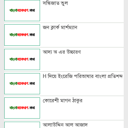
বিভিন্ন ভাষায় লিঙ্গের উদাহরণ দাও
সন্ধিজাত ভুল
জন ক্লার্ক মার্শম্যান
আদ্য অ এর উচ্চারণ
H দিয়ে ইংরেজি পরিভাষার বাংলা প্রতিশব্দ
কোরেশী মাগন ঠাকুর
আলাউদ্দিন আল আজাদ