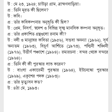
উ : মে ২৩, ১৯২৪; চাউড়া গ্রাম, ব্রাহ্মণবাড়িয়া।
প্র : তিনি মূরত কী ছিলেন?
উ : কবি।
প্র : তাঁর কবিকল্পনার অনুভূতি কী ছিল?
উ : প্রেম, নিসর্গ, স্বদেশ ও বিভিন্ন সূক্ষ্ম মানসিক কল্পনা অনুভূত।
প্র : তাঁর প্রকাশিত গ্রন্থগুলো রনাম কী?
উ : নদী ও মানুষের কবিতা (১৯৫৬), সম্ভবা অনন্যা (১৯৬২), সূর্য
অন্যতম (১৯৬৩), বিচূর্ণ আর্শিতে (১৯৭৩), পদ্মিনী শঙ্খিনী
(১৯৭৬), উত্তীর্ণ পঞ্চাশে (১৯৮৪)। রম্যরচনা : বন্দর থেকে বন্দরে
(১৯৬৪)।
প্র : তিনি কী কী পুরস্কার লাভ করেন?
উ : বাংলা একাডেমী পুরস্কার (১৯৬৪), ইউনেস্কো পুরস্কার
(১৯৬৯), একুশের পদক (১৯৮৩)।
প্র : তাঁর মৃত্যুসন কত?
উ : ৪ঠা মে, ১৯৯৩।