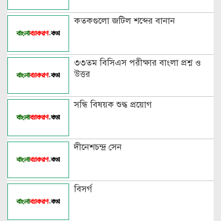
পৃথক শব্দ দ্বারা স্ত্রীলিঙ্গে পরিবর্তনের
কতকগুলো জটিল শব্দের বানান
উদাহরণ
বিভিন্ন ভাষায় লিঙ্গের উদাহরণ দাও
৩৩তম বিসিএস পরীক্ষার বাংলা প্রশ্ন ও
উত্তর
সন্ধি বিষয়ক শুদ্ধ প্রয়োগ
দীনেশচন্দ্র সেন
বিসর্গ