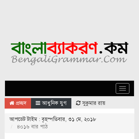
Toggle
naviga
প্রচ্ছদ
আধুনিক যুগ
সুকুমার রায়
আপডেট টাইম : বৃহস্পতিবার, ৩১ মে, ২০১৮
৪০১৬ বার পাঠ