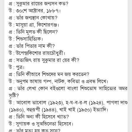
প্র : সুকুমার রায়ের জন্মসন কত?
উ : ৩০শে অক্টোবর, ১৮৮৭।
প্র : তাঁর জন্মস্থান কোথায়?
উ : মাসুয়া গ্রা, কিশোরগঞ্জ।
প্র : তিনি মূলত কী ছিলেন?
উ : শিশুসাহিত্যিক।
প্র : তাঁর পিতার নাম কী?
উ : উপেন্দ্রকিশোর রায়চৌধুরী।
প্র : সত্যজিৎ রায় সুকুমার রা য়ের কী?
উ : পুত্র।
প্র : তিনি কীভাবে শিশুদের মন জয় করতেন?
উ : অনুপম ভাষায় গল্প, নাটক, কবিতা ও প্রবন্ধ লিখে।
প্র : তাঁর লেখা কোন বইগুলো বাংলা শিশুতোষ সাহিত্যের অমর
সৃষ্টি?
উ : আবোল তাবোল (১৯২৩), হ-য-ব-র-ল (১৯২৪), পাগলা দাশু
(১৯৪০), বহুরূপী (১৯৪৪), খাই খাই (১৯৫০) ইত্যাদি।
প্র : তিনি অন্য কী হিসেবে খ্যাত?
উ : সুগায়ক ও সুঅভিনেতা হিসেবে।
প্র : তাঁর মৃত্যু হয় কত সনে?