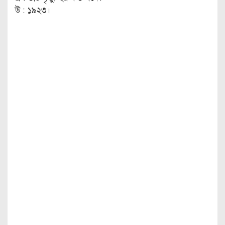
উ : ১৯২৩।