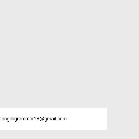
বিভিন্ন ভাষায় লিঙ্গের উদাহরণ দাও
bengaligrammar18@gmail.com