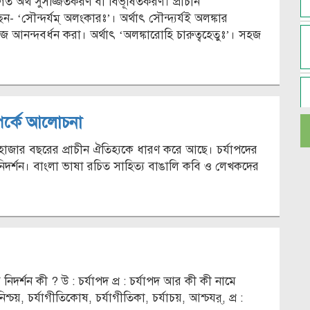
তিগত অর্থ সুসজ্জিতকরণ বা বিভূষিতকরণ। প্রাচীন
েন- ‘সৌন্দর্যম্ অলংকারঃ’। অর্থাৎ সৌন্দ্যর্যই অলঙ্কার
আনন্দবর্ধন করা। অর্থাৎ ‘অলঙ্কারোহি চারুত্বহেতুঃ’। সহজ
্পর্কে আলোচনা
ড় হাজার বছরের প্রাচীন ঐতিহ্যকে ধারণ করে আছে। চর্যাপদের
 নিদর্শন। বাংলা ভাষা রচিত সাহিত্য বাঙালি কবি ও লেখকদের
থম নিদর্শন কী ? উ : চর্যাপদ প্র : চর্যাপদ আর কী কী নামে
িশ্চয়, চর্যাগীতিকোষ, চর্যাগীতিকা, চর্যাচয়, আশ্চযর্, প্র :