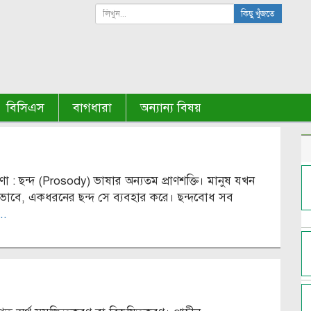
কিছু খুঁজতে
বিসিএস
বাগধারা
অন্যান্য বিষয়
রণা : ছন্দ (Prosody) ভাষার অন্যতম প্রাণশক্তি। মানুষ যখন
ভাবে, একধরনের ছন্দ সে ব্যবহার করে। ছন্দবোধ সব
..