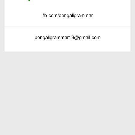
পুরুষবাচক শব্দের শেষে প্রত্যয় যোগে লিঙ্গ
পরিবর্তনের উদাহরণ
fb.com/bengaligrammar
পুরুষ বা স্ত্রীবাচক শব্দ যোগে লিঙ্গ
পরিবর্তনের উদাহরণ
bengaligrammar18@gmail.com
পৃথক শব্দ দ্বারা স্ত্রীলিঙ্গে পরিবর্তনের
উদাহরণ
বিভিন্ন ভাষায় লিঙ্গের উদাহরণ দাও