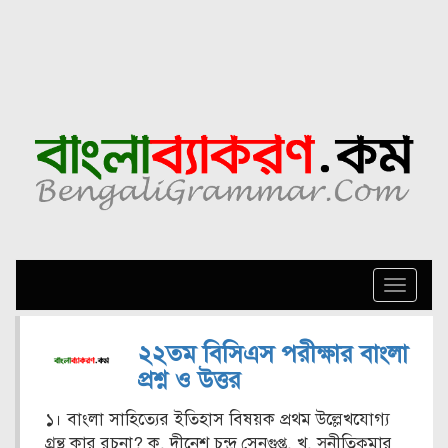
Toggle
naviga
২২তম বিসিএস পরীক্ষার বাংলা
প্রশ্ন ও উত্তর
১। বাংলা সাহিত্যের ইতিহাস বিষয়ক প্রথম উল্লেখযোগ্য
গ্রন্থ কার রচনা? ক. দীনেশ চন্দ্র সেনগুপ্ত, খ. সুনীতিকুমার