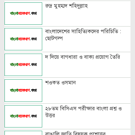
পুরুষ বা স্ত্রীবাচক শব্দ যোগে লিঙ্গ
রুদ্র মুহম্মদ শহিদুল্লাহ
পরিবর্তনের উদাহরণ
পৃথক শব্দ দ্বারা স্ত্রীলিঙ্গে পরিবর্তনের
বাংলাদেশের সাহিত্যিকদের পরিচিতি :
উদাহরণ
ছোটগল্প
বিভিন্ন ভাষায় লিঙ্গের উদাহরণ দাও
দ দিয়ে বাগধারা ও বাক্য প্রয়োগ তৈরি
শওকত ওসমান
২৮তম বিসিএস পরীক্ষার বাংলা প্রশ্ন ও
উত্তর
বাঙালি জাতি বিষয়ক প্রশ্নোত্তর