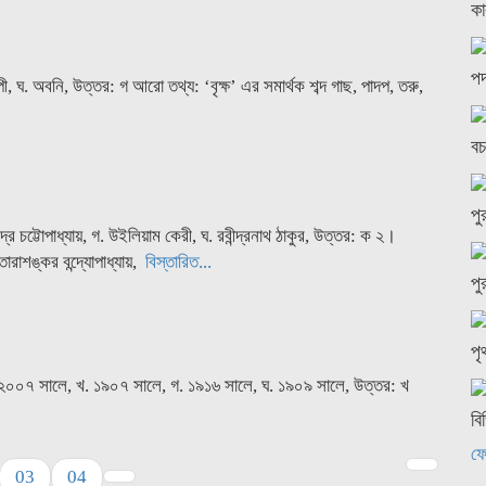
কা
পদ
টপী, ঘ. অবনি, উত্তর: গ আরো তথ্য: ‘বৃক্ষ’ এর সমার্থক শব্দ গাছ, পাদপ, তরু,
বচ
পু
দ্র চট্টোপাধ্যায়, গ. উইলিয়াম কেরী, ঘ. রবীন্দ্রনাথ ঠাকুর, উত্তর: ক ২।
তারাশঙ্কর বন্দ্যোপাধ্যায়,
বিস্তারিত...
পু
পৃ
. ২০০৭ সালে, খ. ১৯০৭ সালে, গ. ১৯১৬ সালে, ঘ. ১৯০৯ সালে, উত্তর: খ
বি
ফে
03
04