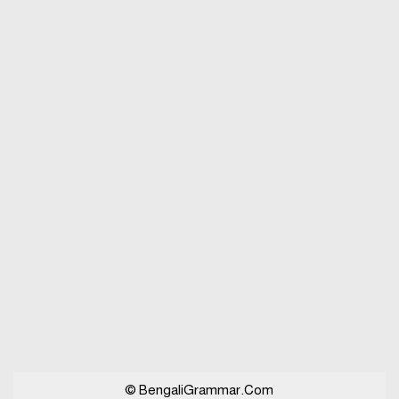
বিভিন্ন ভাষায় লিঙ্গের উদাহরণ দাও
© BengaliGrammar.Com