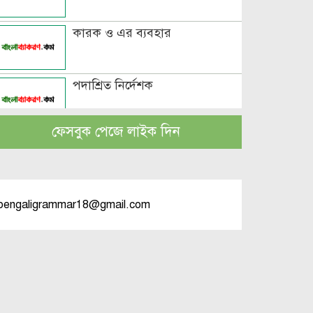
কারক ও এর ব্যবহার
পদাশ্রিত নির্দেশক
ফেসবুক পেজে লাইক দিন
বচন কাকে বলে এবং প্রকারসহ
উদাহরণ
পুরুষবাচক শব্দের শেষে প্রত্যয় যোগে
bengaligrammar18@gmail.com
লিঙ্গ পরিবর্তনের উদাহরণ
পুরুষ বা স্ত্রীবাচক শব্দ যোগে লিঙ্গ
পরিবর্তনের উদাহরণ
পৃথক শব্দ দ্বারা স্ত্রীলিঙ্গে পরিবর্তনের
উদাহরণ