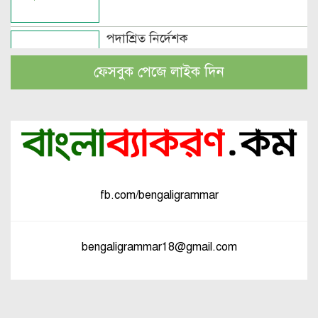
পদাশ্রিত নির্দেশক
ফেসবুক পেজে লাইক দিন
বচন কাকে বলে এবং প্রকারসহ উদাহরণ
পুরুষবাচক শব্দের শেষে প্রত্যয় যোগে লিঙ্গ
পরিবর্তনের উদাহরণ
fb.com/bengaligrammar
পুরুষ বা স্ত্রীবাচক শব্দ যোগে লিঙ্গ
পরিবর্তনের উদাহরণ
bengaligrammar18@gmail.com
পৃথক শব্দ দ্বারা স্ত্রীলিঙ্গে পরিবর্তনের
উদাহরণ