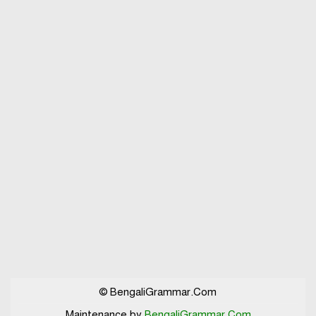
বিভিন্ন ভাষায় লিঙ্গের উদাহরণ দাও
© BengaliGrammar.Com
Maintenance by
BengaliGrammar.Com