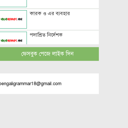
কারক ও এর ব্যবহার
পদাশ্রিত নির্দেশক
ফেসবুক পেজে লাইক দিন
বচন কাকে বলে এবং প্রকারসহ
উদাহরণ
পুরুষবাচক শব্দের শেষে প্রত্যয় যোগে
bengaligrammar18@gmail.com
লিঙ্গ পরিবর্তনের উদাহরণ
পুরুষ বা স্ত্রীবাচক শব্দ যোগে লিঙ্গ
পরিবর্তনের উদাহরণ
পৃথক শব্দ দ্বারা স্ত্রীলিঙ্গে পরিবর্তনের
উদাহরণ