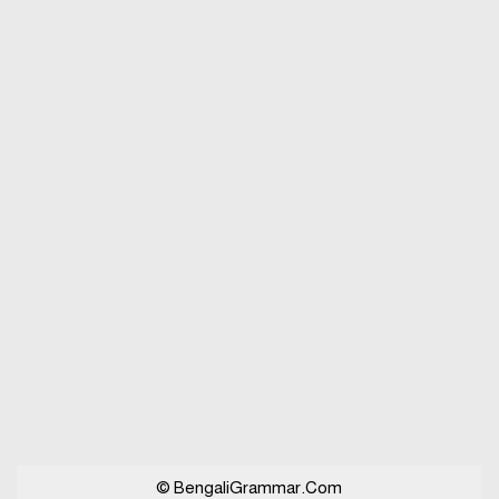
বিভিন্ন ভাষায় লিঙ্গের উদাহরণ দাও
© BengaliGrammar.Com