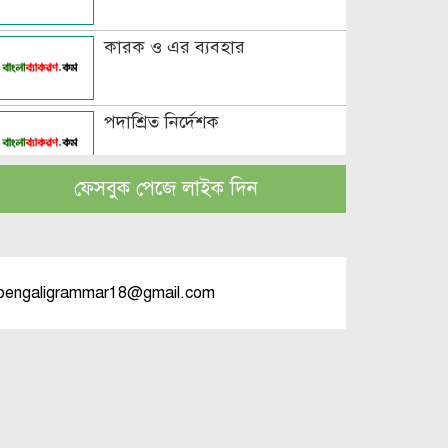
কারক ও এর ব্যবহার
পদাশ্রিত নির্দেশক
ফেসবুক পেজে লাইক দিন
বচন কাকে বলে এবং প্রকারসহ
উদাহরণ
পুরুষবাচক শব্দের শেষে প্রত্যয় যোগে
bengaligrammar18@gmail.com
লিঙ্গ পরিবর্তনের উদাহরণ
পুরুষ বা স্ত্রীবাচক শব্দ যোগে লিঙ্গ
পরিবর্তনের উদাহরণ
পৃথক শব্দ দ্বারা স্ত্রীলিঙ্গে পরিবর্তনের
উদাহরণ