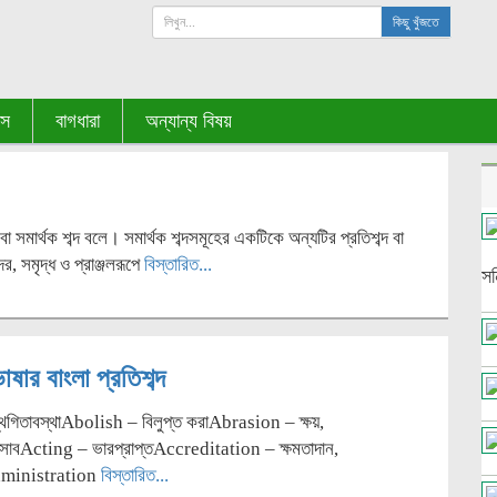
কিছু খুঁজতে
এস
বাগধারা
অন্যান্য বিষয়
বা সমার্থক শব্দ বলে। সমার্থক শব্দসমূহের একটিকে অন্যটির প্রতিশব্দ বা
্দর, সমৃদ্ধ ও প্রাঞ্জলরূপে
বিস্তারিত...
সন
ষার বাংলা প্রতিশব্দ
গিতাবস্থাAbolish – বিলুপ্ত করাAbrasion – ক্ষয়,
সাবActing – ভারপ্রাপ্তAccreditation – ক্ষমতাদান,
িAdministration
বিস্তারিত...