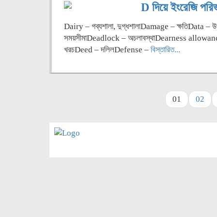
D দিয়ে ইংরেজি পরিভা
Dairy – গব্যশালা, দুগ্ধশালাDamage – ক্ষতিData – উপাত্
সময়সীমাDeadlock – অচলাবস্থাDearness allowance 
খরচDeed – দলিলDefense –
বিস্তারিত...
01
02