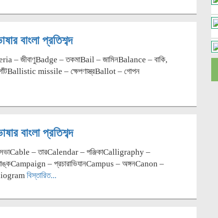
ষার বাংলা প্রতিশব্দ
eria – জীবাণুBadge – তকমাBail – জামিনBalance – বাকি,
াঁটBallistic missile – ক্ষেপণাস্ত্রBallot – গোপন
ষার বাংলা প্রতিশব্দ
রিসভাCable – তারCalendar – পঞ্জিকাCalligraphy –
তাপাঙ্কCampaign – প্রচারাভিযানCampus – অঙ্গনCanon –
ardiogram
বিস্তারিত...