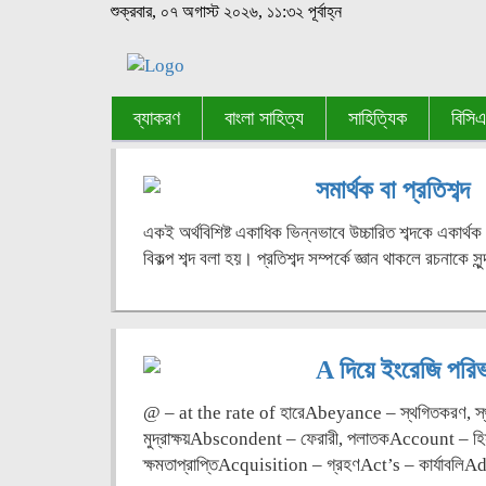
শুক্রবার, ০৭ অগাস্ট ২০২৬, ১১:৩২ পূর্বাহ্ন
ব্যাকরণ
বাংলা সাহিত্য
সাহিত্যিক
বিসি
সমার্থক বা প্রতিশব্দ
একই অর্থবিশিষ্ট একাধিক ভিন্নভাবে উচ্চারিত শব্দকে একার্থক 
বিকল্প শব্দ বলা হয়। প্রতিশব্দ সম্পর্কে জ্ঞান থাকলে রচনাকে সুন
A দিয়ে ইংরেজি পরিভা
@ – at the rate of হারেAbeyance – স্থগিতকরণ, স্থ
মুদ্রাক্ষয়Abscondent – ফেরারী, পলাতকAccount – হি
ক্ষমতাপ্রাপ্তিAcquisition – গ্রহণAct’s – কার্যাবল