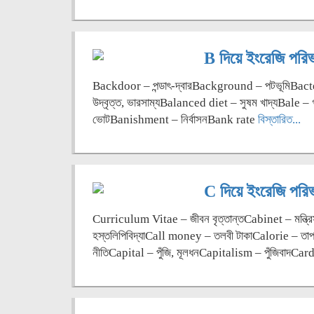
B দিয়ে ইংরেজি পরিভা
Backdoor – পন্ডাৎ-দ্বারBackground – পটভূমিBact
উদ্বৃত্ত, ভারসাম্যBalanced diet – সুষম খাদ্যBale – গ
ভোটBanishment – নির্বাসনBank rate
বিস্তারিত...
C দিয়ে ইংরেজি পরিভা
Curriculum Vitae – জীবন বৃত্তান্তCabinet – মন্ত্
হস্তলিপিবিদ্যাCall money – তলবী টাকাCalorie – 
নীতিCapital – পুঁজি, মূলধনCapitalism – পুঁজিবাদC