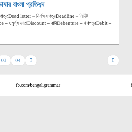
ষার বাংলা প্রতিশব্দ
তDead letter – নির্লক্ষ্য পত্রDeadline – নির্দিষ্ট
– দুমূর্ল্য ভাতাDiscount – বাটাDebenture – ঋণপত্রDebit –
03
04
fb.com/bengaligrammar