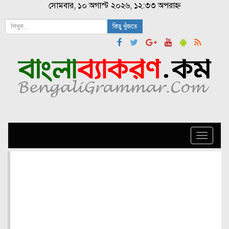
সোমবার, ১০ অগাস্ট ২০২৬, ১২:৩৩ অপরাহ্ন
কিছু খুঁজতে
Toggle
naviga