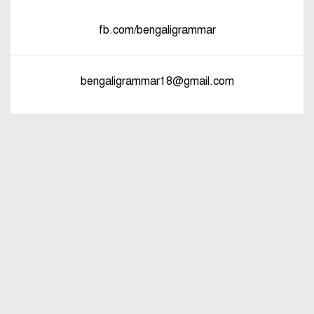
পরিবর্তনের উদাহরণ
fb.com/bengaligrammar
পুরুষ বা স্ত্রীবাচক শব্দ যোগে লিঙ্গ
পরিবর্তনের উদাহরণ
bengaligrammar18@gmail.com
পৃথক শব্দ দ্বারা স্ত্রীলিঙ্গে পরিবর্তনের
উদাহরণ
বিভিন্ন ভাষায় লিঙ্গের উদাহরণ দাও