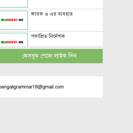
কারক ও এর ব্যবহার
পদাশ্রিত নির্দেশক
ফেসবুক পেজে লাইক দিন
বচন কাকে বলে এবং প্রকারসহ
উদাহরণ
পুরুষবাচক শব্দের শেষে প্রত্যয় যোগে
bengaligrammar18@gmail.com
লিঙ্গ পরিবর্তনের উদাহরণ
পুরুষ বা স্ত্রীবাচক শব্দ যোগে লিঙ্গ
পরিবর্তনের উদাহরণ
পৃথক শব্দ দ্বারা স্ত্রীলিঙ্গে পরিবর্তনের
উদাহরণ