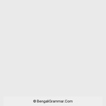
বিভিন্ন ভাষায় লিঙ্গের উদাহরণ দাও
© BengaliGrammar.Com