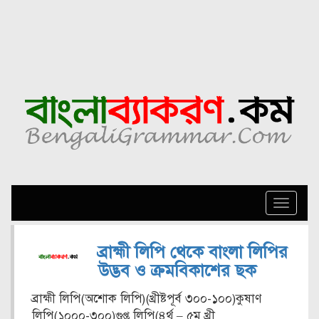
Toggle
naviga
ব্রাহ্মী লিপি থেকে বাংলা লিপির
উদ্ভব ও ক্রমবিকাশের ছক
ব্রাহ্মী লিপি(অশোক লিপি)(খ্রীষ্টপূর্ব ৩০০-১০০)কুষাণ
লিপি(১০০০-৩০০)গুপ্ত লিপি(৪র্থ – ৫ম খ্রী