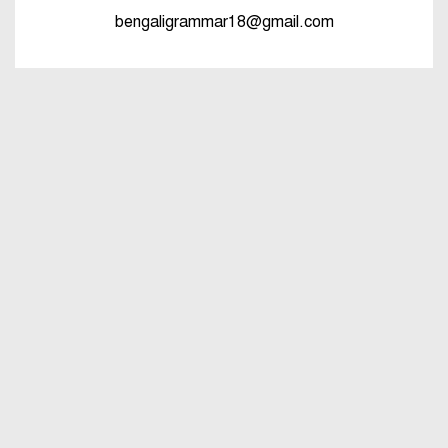
পরিবর্তনের উদাহরণ
bengaligrammar18@gmail.com
পৃথক শব্দ দ্বারা স্ত্রীলিঙ্গে পরিবর্তনের
উদাহরণ
বিভিন্ন ভাষায় লিঙ্গের উদাহরণ দাও