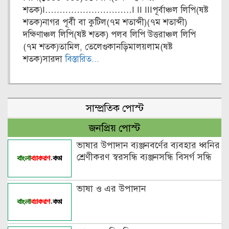
শতক)I…………………………I II IIIপূর্বাঞ্চল লিপি(ষষ্ট
শতক)নাগর পূর্বী বা কুটিল(৭ম শতাব্দী)(৭ম শতাব্দী)
দক্ষিণাঞ্চল লিপি(ষষ্ট শতক) পলব লিপি উত্তরাঞ্চল লিপি
(৭ম শতক)তামিল, তেলেগুকানড়িমালয়লাম(ষষ্ট
শতক)সারদা
বিস্তারিত...
সাম্প্রতিক পোস্ট
জনপ্রিয় পোস্ট
ভাষার উপাদান ব্যঞ্জনবর্ণের ব্যবহার ধ্বনির
শ্রেণীকরণ স্বরসন্ধি ব্যঞ্জনসন্ধি বিসর্গ সন্ধি
ভাষা ও এর উপাদান