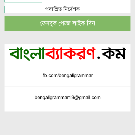
পদাশ্রিত নির্দেশক
ফেসবুক পেজে লাইক দিন
বচন কাকে বলে এবং প্রকারসহ উদাহরণ
পুরুষবাচক শব্দের শেষে প্রত্যয় যোগে লিঙ্গ
পরিবর্তনের উদাহরণ
fb.com/bengaligrammar
পুরুষ বা স্ত্রীবাচক শব্দ যোগে লিঙ্গ
পরিবর্তনের উদাহরণ
bengaligrammar18@gmail.com
পৃথক শব্দ দ্বারা স্ত্রীলিঙ্গে পরিবর্তনের
উদাহরণ