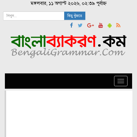
মঙ্গলবার, ১১ অগাস্ট ২০২৬, ০২:৩৯ পূর্বাহ্ন
কিছু খুঁজতে
Toggle
naviga