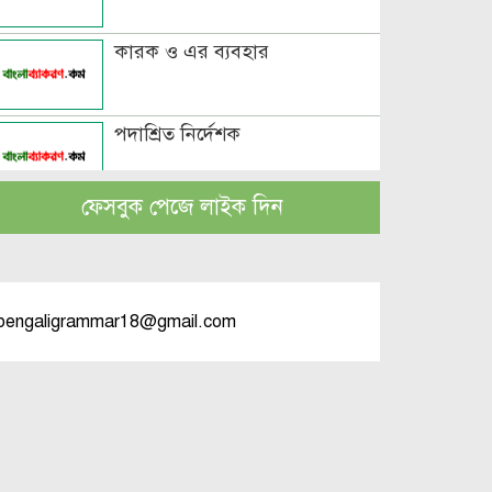
কারক ও এর ব্যবহার
পদাশ্রিত নির্দেশক
ফেসবুক পেজে লাইক দিন
বচন কাকে বলে এবং প্রকারসহ
উদাহরণ
পুরুষবাচক শব্দের শেষে প্রত্যয় যোগে
bengaligrammar18@gmail.com
লিঙ্গ পরিবর্তনের উদাহরণ
পুরুষ বা স্ত্রীবাচক শব্দ যোগে লিঙ্গ
পরিবর্তনের উদাহরণ
পৃথক শব্দ দ্বারা স্ত্রীলিঙ্গে পরিবর্তনের
উদাহরণ