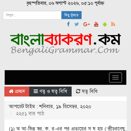
বৃহস্পতিবার, ০৬ অগাস্ট ২০২৬, ০৫:১০ পূর্বাহ্ন
কিছু খুঁজতে
Toggle
naviga
প্রচ্ছদ
ণত্ব ও ষত্ব বিধি
ষত্ব বিধি
আপডেট টাইম : শনিবার, ১৯ ডিসেম্বর, ২০২০
২২৫১ বার পাঠ
(১) অ আ-ভিন্ন স্বর, ক, র-এর পর প্রত্যয়ের স ষ হয় (‘শ্রীচরণেষু,