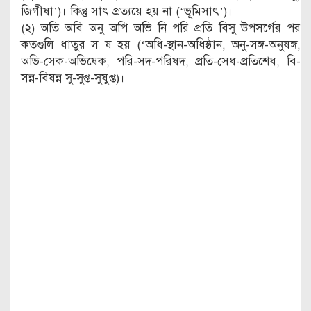
জিগীষা’)। কিন্তু সাৎ প্রত্যয়ে হয় না (‘ভূমিসাৎ’)।
(২) অতি অবি অনু অপি অভি নি পরি প্রতি বিসু উপসর্গের পর
কতগুলি ধাতুর স ষ হয় (‘অধি-স্থান-অধিষ্ঠান, অনু-সঙ্গ-অনুষঙ্গ,
অভি-সেক-অভিষেক, পরি-সদ-পরিষদ, প্রতি-সেধ-প্রতিশেধ, বি-
সন্ন-বিষন্ন সু-সুপ্ত-সুষুপ্ত)।