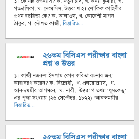
১। কোনটি উপন্যাস? ক. নতুন চাঁদ, খ. কন্যা কুমারী, গ.
গড্ডালিকা, ঘ. নেমেসিস, উত্তর: খ ২। লৌকিক কাহিনীর
প্রথম রচয়িতা কে? ক. আলাওল, খ. কোরেশী মাগন
ঠাকুর, গ. দৌলত কাজী,
বিস্তারিত...
২৬তম বিসিএস পরীক্ষার বাংলা
প্রশ্ন ও উত্তর
১। কাজী নজরুল ইসলাম কোন কবিতা রচনার জন্য
কারাবরণ করেন? ক. বিদ্রোহী, খ. প্রলয়োল্লাাস, গ.
আনন্দময়ীর আগমনে, ঘ. নারী, উত্তর: গ তথ্য: ‘ধূমকেতু’
এর পূজা সংখ্যায় (২৬ সেপ্টেম্বর, ১৮২২) ‘আনন্দময়ীর
বিস্তারিত...
২৫তম বিসিএস পরীক্ষার বাংলা