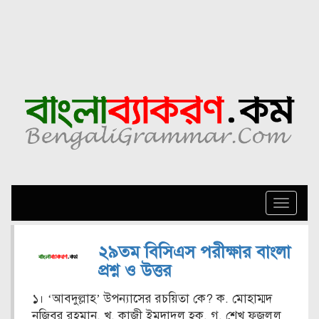
Toggle
naviga
২৯তম বিসিএস পরীক্ষার বাংলা
প্রশ্ন ও উত্তর
১। ‘আবদুল্লাহ’ উপন্যাসের রচয়িতা কে? ক. মোহাম্মদ
নজিবর রহমান, খ. কাজী ইমদাদুল হক, গ. শেখ ফজলুল