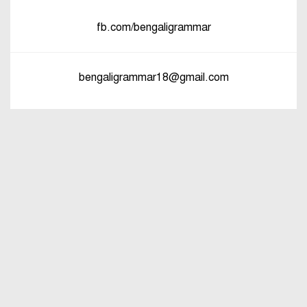
পরিবর্তনের উদাহরণ
fb.com/bengaligrammar
পুরুষ বা স্ত্রীবাচক শব্দ যোগে লিঙ্গ
পরিবর্তনের উদাহরণ
bengaligrammar18@gmail.com
পৃথক শব্দ দ্বারা স্ত্রীলিঙ্গে পরিবর্তনের
উদাহরণ
বিভিন্ন ভাষায় লিঙ্গের উদাহরণ দাও